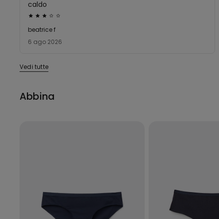
caldo
Valutato
3
beatrice f
su
6 ago 2026
5
Vedi tutte
Abbina