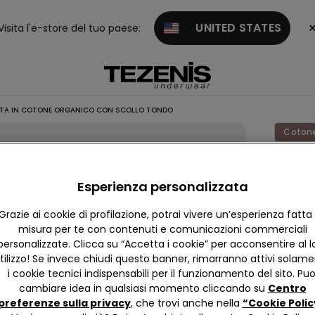
UNITED STATES
Visita l'e-store del tuo paese:
TA IN COTONE ORGANICO CON SCOLLO TONDO
Cotone
Canott
Elastic
Esperienza personalizzata
in Cot
Grazie ai cookie di profilazione, potrai vivere un’esperienza fatta
Organi
misura per te con contenuti e comunicazioni commerciali
con Sco
personalizzate. Clicca su “Accetta i cookie” per acconsentire al l
tilizzo! Se invece chiudi questo banner, rimarranno attivi solam
Tondo
i cookie tecnici indispensabili per il funzionamento del sito. Puo
5,99 €
cambiare idea in qualsiasi momento cliccando su
Centro
preferenze sulla privacy
, che trovi anche nella
“Cookie Polic