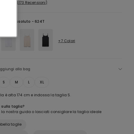
4173 Recensioni
lu -
Blu Assoluto - 624T
+7 Colori
ggiungi alla bag
S
M
L
XL
a è alta 174 cm e indossa la taglia S.
 sulla taglia?
la nostra guida o lasciati consigliare la taglia ideale
bella taglie