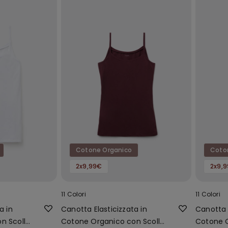
Cotone Organico
Coto
2x9,99€
2x9,
11 Colori
11 Colori
a in
Canotta Elasticizzata in
Canotta E
n Scollo
Cotone Organico con Scollo
Cotone O