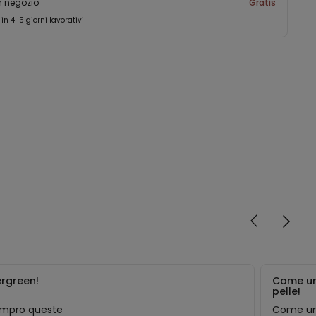
in negozio
Gratis
 in 4-5 giorni lavorativi
ergreen!
Come u
pelle!
mpro queste
Come un