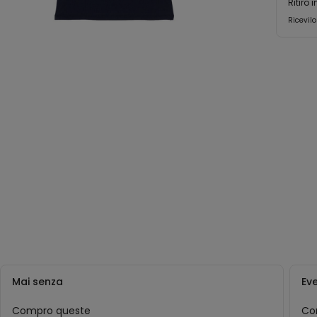
Ritiro 
Ricevilo
Mai senza
Ev
Compro queste
Co