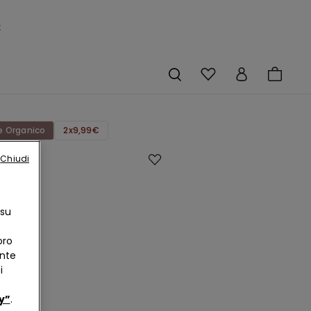
×
 Organico
2x9,99€
Chiudi
a
izzata
one
 su
co
llo
oro
ente
i
y”
.