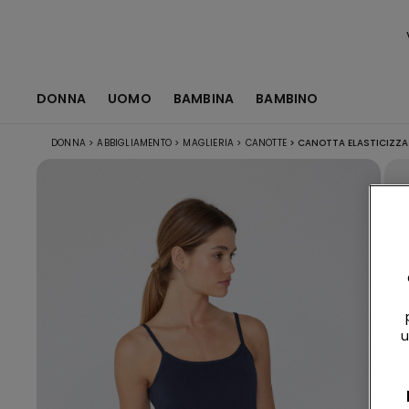
DONNA
UOMO
BAMBINA
BAMBINO
DONNA
>
ABBIGLIAMENTO
>
MAGLIERIA
>
CANOTTE
>
CANOTTA ELASTICIZZA
u