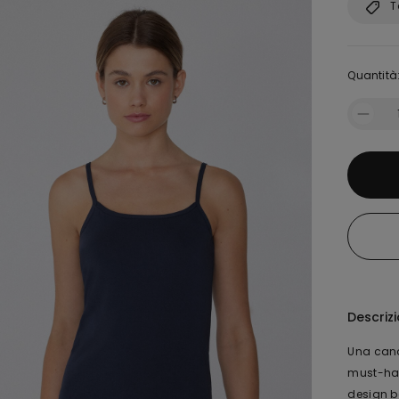
T
Quantità
Descriz
Una canot
must-hav
design b