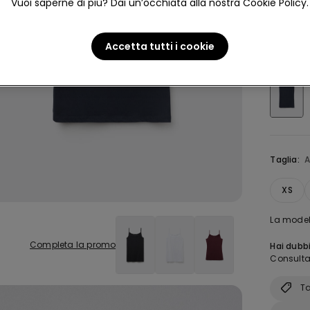
Vuoi saperne di più? Dai un’occhiata alla nostra Cookie Policy.
4,8
Accetta tutti i cookie
Colore:
B
Taglia:
A
XS
La modell
Completa la promo
Hai dubbi
Consulta 
Ta