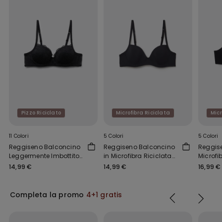
Pizzo Riciclato
Microfibra Riciclata
Micr
11 Colori
5 Colori
5 Colori
Reggiseno Balconcino
Reggiseno Balconcino
Reggis
Leggermente Imbottito
in Microfibra Riciclata
Microfib
Pizzo Riciclato Wien
Wien
Covera
14,99 €
14,99 €
16,99 €
Completa la promo
4+1 gratis