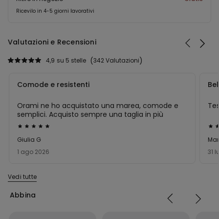
Ricevilo in 4-5 giorni lavorativi
Valutazioni e Recensioni
4,9
su 5 stelle
342 Valutazioni
Comode e resistenti
Bel
Orami ne ho acquistato una marea, comode e
Tes
semplici. Acquisto sempre una taglia in più
Valutato
Val
5
5
Giulia G
Mar
su
su
1 ago 2026
31 
5
5
Vedi tutte
Abbina