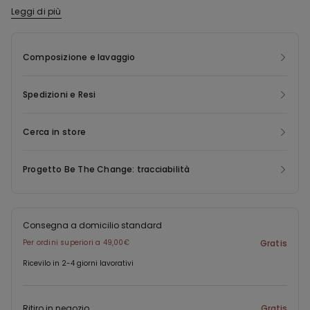
Leggi di più
La poliammide del pizzo di questo prodotto è realizzata con
filato 100% riciclato, derivante dalla ri-lavorazione di scarti tessili
che non hanno ancora raggiunto il consumatore finale.
Composizione e lavaggio
Spedizioni e Resi
Cerca in store
Progetto Be The Change: tracciabilità
Consegna a domicilio standard
Per ordini superiori a 49,00€
Gratis
Ricevilo in 2-4 giorni lavorativi
Ritiro in negozio
Gratis