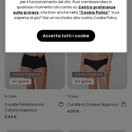
per il funzionamento del sito. Puoi cambiare idea in
qualsiasi momento cliccando su
Centro preferenze
sulla privacy
, che trovi anche nella
“Cookie Policy”
. Vuoi
saperne di più? Dai un’occhiata alla nostra Cookie Policy.
Accetta tutti i cookie
Cotone Organico
Cotone Organico
4+1 gratis
4+1 gratis
5 Colori
7 Colori
Culotte Pantaloncino
Culotte in Cotone Organico
Cotone Organico
4,99 €
5,99 €