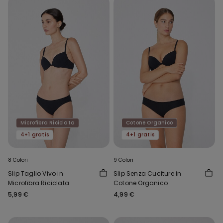
Microfibra Riciclata
Cotone Organico
4+1 gratis
4+1 gratis
8 Colori
9 Colori
Slip Taglio Vivo in
Slip Senza Cuciture in
Microfibra Riciclata
Cotone Organico
5,99 €
4,99 €