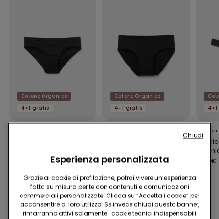
Cotone Organico
Cotone Organico
Cot
4+1 gratis
4+1 gratis
4+1 
11 Colori
9 Colori
12 Colori
Chiudi
Slip Donna in Cotone
Slip Senza Cuciture in
Brasili
Organico
Cotone Organico
Organic
Esperienza personalizzata
4,99 €
4,99 €
4,99 €
Grazie ai cookie di profilazione, potrai vivere un’esperienza
fatta su misura per te con contenuti e comunicazioni
commerciali personalizzate. Clicca su “Accetta i cookie” per
Potrebbe piacerti anche
acconsentire al loro utilizzo! Se invece chiudi questo banner,
rimarranno attivi solamente i cookie tecnici indispensabili