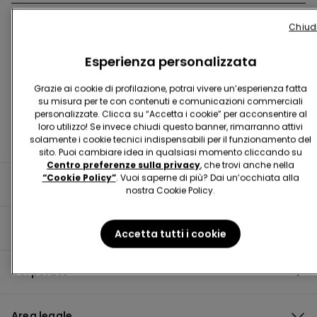
Chiud
Trova negozio
Esperienza personalizzata
Grazie ai cookie di profilazione, potrai vivere un’esperienza fatta
su misura per te con contenuti e comunicazioni commerciali
personalizzate. Clicca su “Accetta i cookie” per acconsentire al
loro utilizzo! Se invece chiudi questo banner, rimarranno attivi
solamente i cookie tecnici indispensabili per il funzionamento del
sito. Puoi cambiare idea in qualsiasi momento cliccando su
Centro preferenze sulla privacy
, che trovi anche nella
“Cookie Policy”
. Vuoi saperne di più? Dai un’occhiata alla
Informazioni utili
nostra Cookie Policy.
Guida al prodotto
Accetta tutti i cookie
Corporate
Area legale