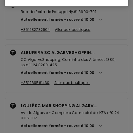
LAGOS RUA PORTAS DE PORTUGAL
Rua da Porta de Portugal Ný,61 8600-701
Actuellement fermée
rouvre à
10:00
+351282782604
Aller aux boutiques
ALBUFEIRA SC ALGARVE SHOPPIN...
CC AlgarveShopping, Caminho dos Alámos, 2389,
Loja 1.124 8200-425
Actuellement fermée
rouvre à
10:00
+351289561430
Aller aux boutiques
LOULÉ SC MAR SHOPPING ALGARV...
Av. do Algarve - Complexo Comercial do IKEA nº0.24
8135-182
Actuellement fermée
rouvre à
10:00