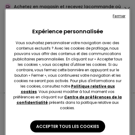
Achetez en magasin et recevez la
commande où
que vous soyez
Fermer
Expérience personnalisée
Achetez en ligne et récupérez
votre commande
en magasin
Vous souhaitez personnaliser votre navigation avec des
contenus exclusifs ? Avec les cookies de profilage, nous
pouvons vous offrir des contenus et des communications
Passez votre commande
où vous voulez
publicitaires personnalisées. En cliquant sur « Accepter tous
les cookies », vous acceptez d'utiliser les cookies. Si au
contraire, vous fermez cette bannière en appuyant sur le
bouton « Fermer », vous continuerez votre navigation et les
Changer l'article
en magasin
cookies ne seront pas activés. Pour plus d'informations sur
les cookies, consultez notre
Politique relative aux
cookies
. Vous pouvez modifier à tout moment vos
préférences en cliquant sur
Centre de préférences de la
confidentialité
présents dans la politique relative aux
Boutiques proches de chez
cookies.
vous
ACCEPTER TOUS LES COOKIES