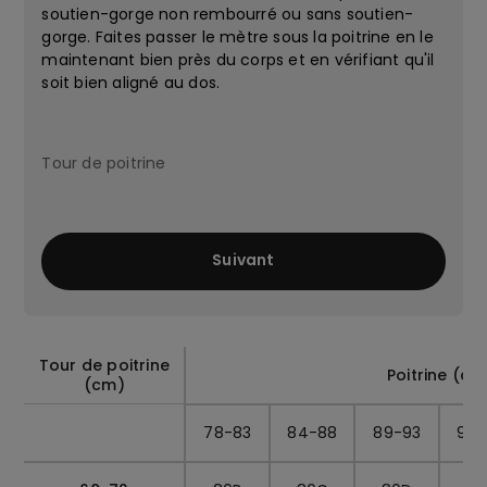
soutien-gorge non rembourré ou sans soutien-
gorge. Faites passer le mètre sous la poitrine en le
maintenant bien près du corps et en vérifiant qu'il
soit bien aligné au dos.
Suivant
Tour de poitrine
Poitrine (cm
(cm)
78-83
84-88
89-93
94-