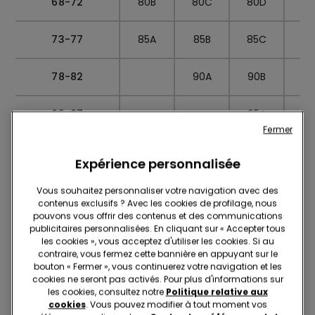
68-72
80B
80C
80D
80
73-77
85A
85B
85C
85
78-82
90A
90B
9
83-87
95A
95
Fermer
88-92
10
Expérience personnalisée
correspondance
S
M
L
Vous souhaitez personnaliser votre navigation avec des
taille
contenus exclusifs ? Avec les cookies de profilage, nous
pouvons vous offrir des contenus et des communications
publicitaires personnalisées. En cliquant sur « Accepter tous
les cookies », vous acceptez d'utiliser les cookies. Si au
contraire, vous fermez cette bannière en appuyant sur le
Culottes
bouton « Fermer », vous continuerez votre navigation et les
cookies ne seront pas activés. Pour plus d'informations sur
les cookies, consultez notre
Politique relative aux
cookies
. Vous pouvez modifier à tout moment vos
Hauts