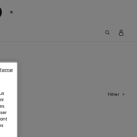
×
Fermer
us
Filtrer
ir
es.
iser
yant
es