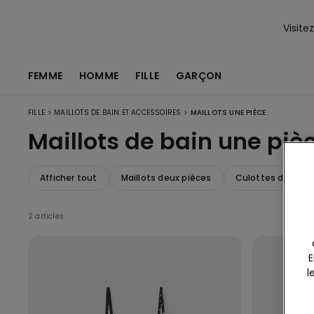
Visite
FEMME
HOMME
FILLE
GARÇON
>
>
FILLE
MAILLOTS DE BAIN ET ACCESSOIRES
MAILLOTS UNE PIÈCE
Maillots de bain une piè
Afficher tout
Maillots deux pièces
Culottes de bain
2 articles
E
l