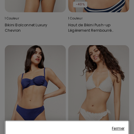
-40%
1 Couleur
1 Couleur
Bikini Balconnet Luxury
Haut de Bikini Push-up
Chevron
Légèrement Rembourré
Rayures Matelot
Fermer
-43%
-40%