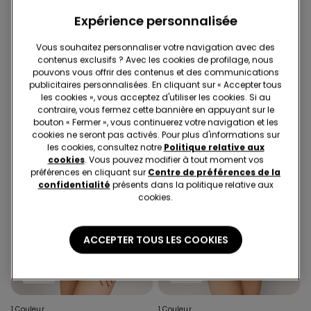
Expérience personnalisée
1 Couleur
1 Couleur
Haut de Bikini Balconnet
Haut de Bikini Triangle
Vous souhaitez personnaliser votre navigation avec des
Glimmer Diva
Légèrement Rembourré Boho
contenus exclusifs ? Avec les cookies de profilage, nous
Style
pouvons vous offrir des contenus et des communications
publicitaires personnalisées. En cliquant sur « Accepter tous
les cookies », vous acceptez d'utiliser les cookies. Si au
contraire, vous fermez cette bannière en appuyant sur le
bouton « Fermer », vous continuerez votre navigation et les
cookies ne seront pas activés. Pour plus d'informations sur
les cookies, consultez notre
Politique relative aux
cookies
. Vous pouvez modifier à tout moment vos
préférences en cliquant sur
Centre de préférences de la
confidentialité
présents dans la politique relative aux
cookies.
ACCEPTER TOUS LES COOKIES
-40%
-40%
1 Couleur
1 Couleur