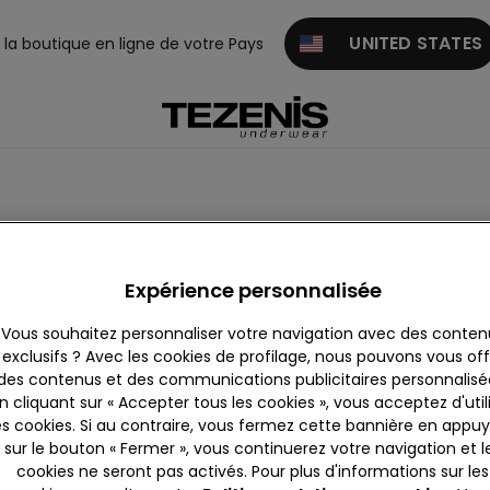
UNITED STATES
z la boutique en ligne de votre Pays
he commerciale sur le marché. Une franchise solide avec un l
ternative : musique d'ambiance, grand espace de vente, rappel
 ventilateurs au plafond et produits exposés sur tous les murs
Expérience personnalisée
Vous souhaitez personnaliser votre navigation avec des conten
 est en parfaite conformité avec la loi de l'Association nationa
exclusifs ? Avec les cookies de profilage, nous pouvons vous offr
des contenus et des communications publicitaires personnalisé
n cliquant sur « Accepter tous les cookies », vous acceptez d'util
es cookies. Si au contraire, vous fermez cette bannière en appu
ral
sur le bouton « Fermer », vous continuerez votre navigation et l
cookies ne seront pas activés. Pour plus d'informations sur les
l'ouverture de votre boutique grâce à son personnel hautement