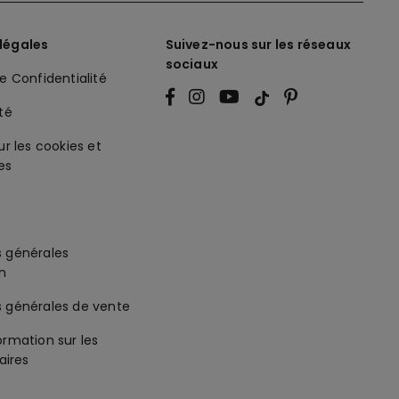
légales
Suivez-nous sur les réseaux
sociaux
de Confidentialité
ité
ur les cookies et
es
s générales
on
s générales de vente
ormation sur les
ires