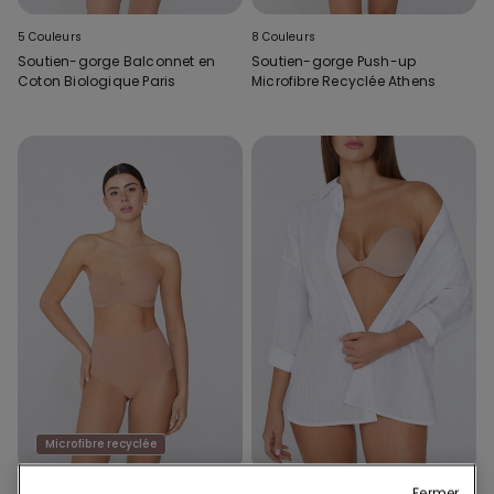
5 Couleurs
8 Couleurs
Soutien-gorge Balconnet en
Soutien-gorge Push-up
Coton Biologique Paris
Microfibre Recyclée Athens
Microfibre recyclée
Fermer