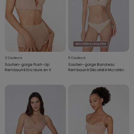
Microfibre recyclée
2 Couleurs
5 Couleurs
Soutien-gorge Push-Up
Soutien-gorge Bandeau
Rembourré Encolure en V
Rembourré Décolleté Microfibre
Recyclée