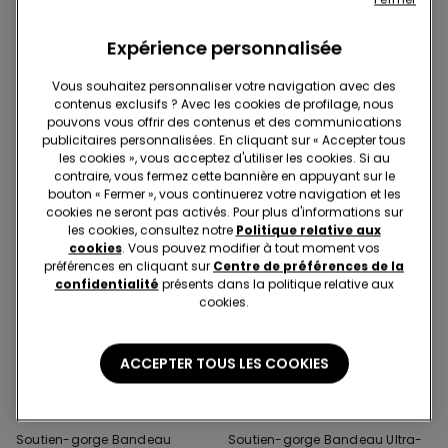
2 Couleurs
2 Couleurs
Soutien-gorge Bandeau
Bonnets Auto-Adhésifs
Légèrement Rembourré
AutoFixants
Expérience personnalisée
Microfibre Recyclée Couvrance
Maximale
Vous souhaitez personnaliser votre navigation avec des
contenus exclusifs ? Avec les cookies de profilage, nous
pouvons vous offrir des contenus et des communications
publicitaires personnalisées. En cliquant sur « Accepter tous
les cookies », vous acceptez d'utiliser les cookies. Si au
contraire, vous fermez cette bannière en appuyant sur le
bouton « Fermer », vous continuerez votre navigation et les
cookies ne seront pas activés. Pour plus d'informations sur
les cookies, consultez notre
Politique relative aux
cookies
. Vous pouvez modifier à tout moment vos
préférences en cliquant sur
Centre de préférences de la
confidentialité
présents dans la politique relative aux
cookies.
ACCEPTER TOUS LES COOKIES
Microfibre recyclée
Microfibre recyclée
5 Couleurs
5 Couleurs
Soutien-gorge Bandeau
Soutien-gorge Bandeau Ultra-