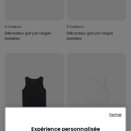
5 Couleurs
5 Couleurs
Débardeur garçon larges
Débardeur garçon larges
bretelles
bretelles
Fermer
Expérience personnalisée