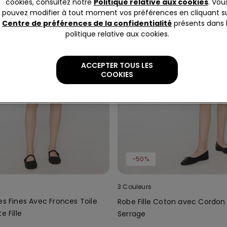
cookies, consultez notre
Politique relative aux cookies
. Vou
pouvez modifier à tout moment vos préférences en cliquant s
Centre de préférences de la confidentialité
présents dans 
politique relative aux cookies.
ACCEPTER TOUS LES
COOKIES
-50%
3 Couleurs
es Fines Avec Fronces Toile
Robe Fille Coton avec Cordon
e Fille
Serrage