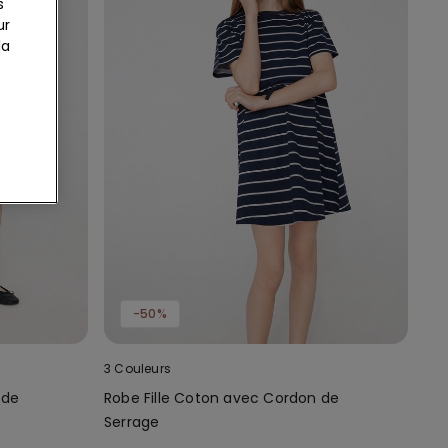
s
ur
la
-50%
3 Couleurs
 de
Robe Fille Coton avec Cordon de
Serrage