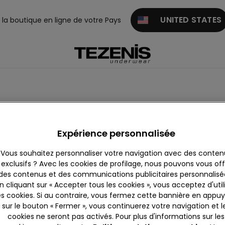
UNITED STATES
z la boutique en ligne de votre Pays
ts
Robes et Jupes
Ensembles
Vêtements thermiques
Expérience personnalisée
Vous souhaitez personnaliser votre navigation avec des conten
exclusifs ? Avec les cookies de profilage, nous pouvons vous offr
des contenus et des communications publicitaires personnalisé
n cliquant sur « Accepter tous les cookies », vous acceptez d'util
es cookies. Si au contraire, vous fermez cette bannière en appu
sur le bouton « Fermer », vous continuerez votre navigation et l
cookies ne seront pas activés. Pour plus d'informations sur les