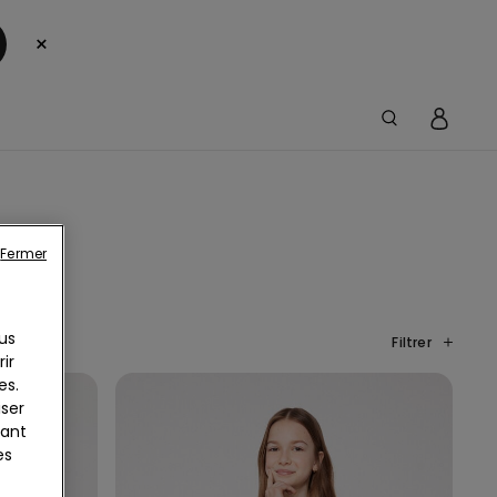
×
Fermer
us
Filtrer
ir
es.
iser
yant
es