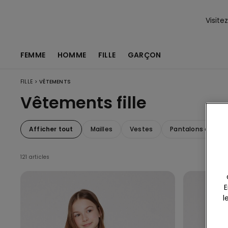
Visite
FEMME
HOMME
FILLE
GARÇON
>
FILLE
VÊTEMENTS
Vêtements fille
Afficher tout
Mailles
Vestes
Pantalons et shor
121 articles
E
l