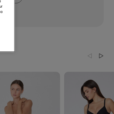
s
ur
la