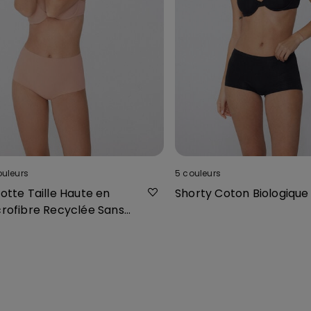
ouleurs
5
couleurs
otte Taille Haute en
Shorty Coton Biologique
crofibre Recyclée Sans
uture