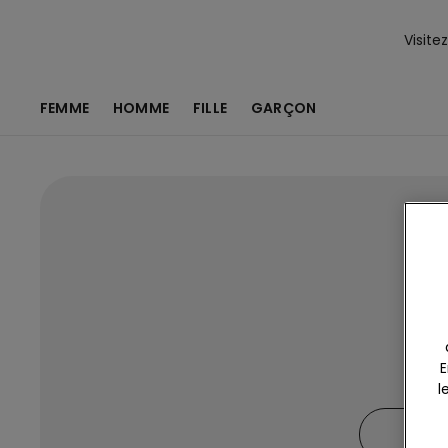
Visite
FEMME
HOMME
FILLE
GARÇON
N
E
l
FEM