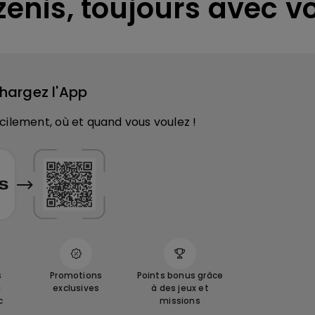
zenis, toujours avec v
hargez l'App
ilement, où et quand vous voulez !
s
Promotions
Points bonus grâce
à
exclusives
à des jeux et
c
missions