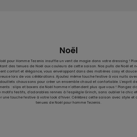
Noël
Noël pour Homme Tezenis insuffle un vent de magie dans votre dressing ! Plo
tant des tenues de Noël aux couleurs de cette saison. Nos pulls de Noël et 
ent confort et élégance, vous enveloppant dans des matières cosy et douce
euse lors de vos célébrations. Ajoutez même touche festive à vos nuits av
ouillets chaussons pour créer un ensemble chaud et confortable. L’esprit de 
ents : slips et boxers de Noël homme n’attendent plus que vous ! Plongez da
 motifs festifs, d’adorables rennes à l’espiègle Grinch, sans oublier le chic e
er une touche festive à votre look d’hiver. Célébrez cette saison avec style et 
tenues de Noël pour homme Tezenis.