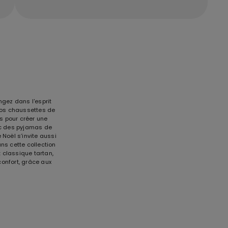
ngez dans l'esprit
nos chaussettes de
s pour créer une
ec des pyjamas de
Noël s’invite aussi
ns cette collection
t classique tartan,
confort, grâce aux