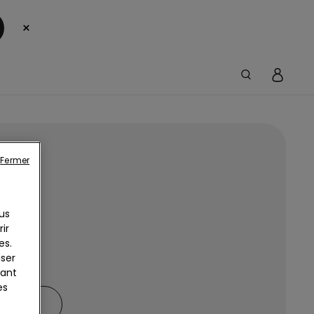
×
Fermer
 !
us
ir
es.
iser
yant
es
RÇONS