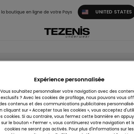
UNITED STATES
z la boutique en ligne de votre Pays
Expérience personnalisée
oël est terminé
Vous souhaitez personnaliser votre navigation avec des conten
exclusifs ? Avec les cookies de profilage, nous pouvons vous offr
des contenus et des communications publicitaires personnalisé
Restez informés des dernières nouveautés
n cliquant sur « Accepter tous les cookies », vous acceptez d'util
es cookies. Si au contraire, vous fermez cette bannière en appu
sur le bouton « Fermer », vous continuerez votre navigation et l
cookies ne seront pas activés. Pour plus d'informations sur les
ME
HOMME
FILLES
GA