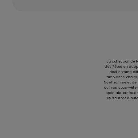
La collection de 
des Fêtes en adop
Noël homme alli
ambiance chaleur
Noël homme et de d
sur vos sous-vêtem
spéciale, ornée de
ils sauront ajout