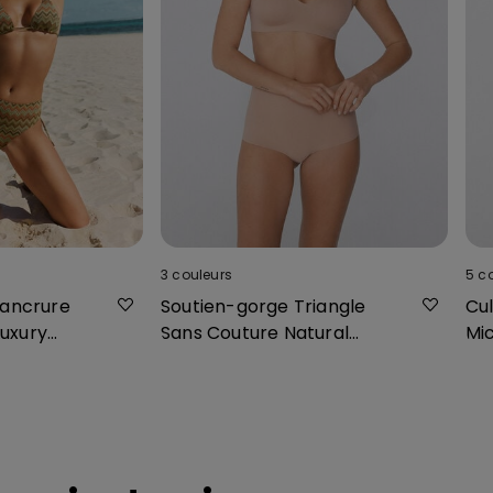
3
couleurs
5
c
hancrure
Soutien-gorge Triangle
Cul
uxury
Sans Couture Natural
Mi
Lifting
Co