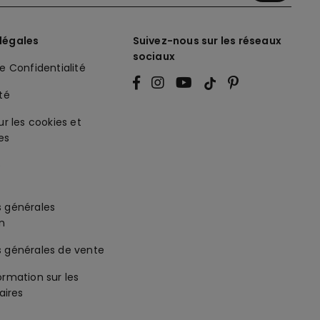
légales
Suivez-nous sur les réseaux
sociaux
de Confidentialité
ité
ur les cookies et
es
s générales
on
s générales de vente
ormation sur les
ires