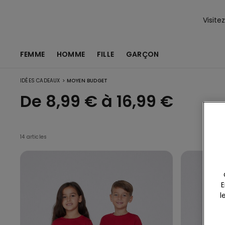
Visite
FEMME
HOMME
FILLE
GARÇON
>
IDÉES CADEAUX
MOYEN BUDGET
De 8,99 € à 16,99 €
14 articles
E
l