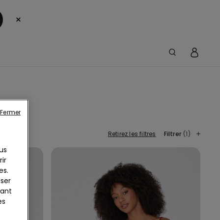
×
Fermer
Retirez les filtres
Filtrer
(1)
us
ir
es.
iser
yant
es