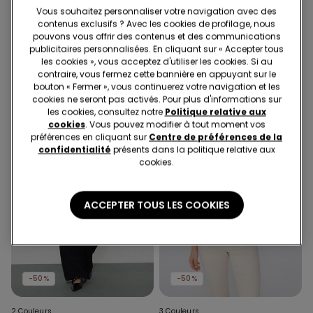
Vous souhaitez personnaliser votre navigation avec des
1 Couleur
3 Couleurs
contenus exclusifs ? Avec les cookies de profilage, nous
String Côtés Fins façon Tanga
Body Manches Longues
pouvons vous offrir des contenus et des communications
Fleur Noir
Microfibre Légère
publicitaires personnalisées. En cliquant sur « Accepter tous
les cookies », vous acceptez d'utiliser les cookies. Si au
contraire, vous fermez cette bannière en appuyant sur le
bouton « Fermer », vous continuerez votre navigation et les
cookies ne seront pas activés. Pour plus d'informations sur
les cookies, consultez notre
Politique relative aux
cookies
. Vous pouvez modifier à tout moment vos
préférences en cliquant sur
Centre de préférences de la
confidentialité
présents dans la politique relative aux
cookies.
ACCEPTER TOUS LES COOKIES
-50%
-50%
2 Couleurs
3 Couleurs