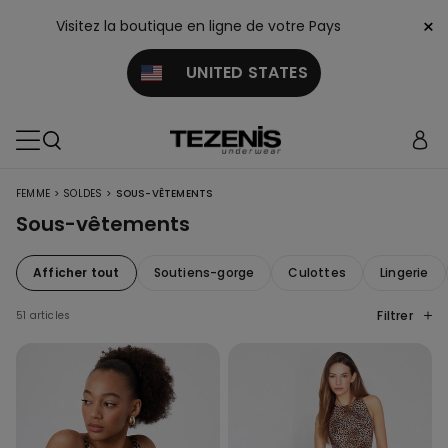
×
Visitez la boutique en ligne de votre Pays
UNITED STATES
>
>
FEMME
SOLDES
SOUS-VÊTEMENTS
Sous-vêtements
Afficher tout
Soutiens-gorge
Culottes
Lingerie
Filtrer
51 articles