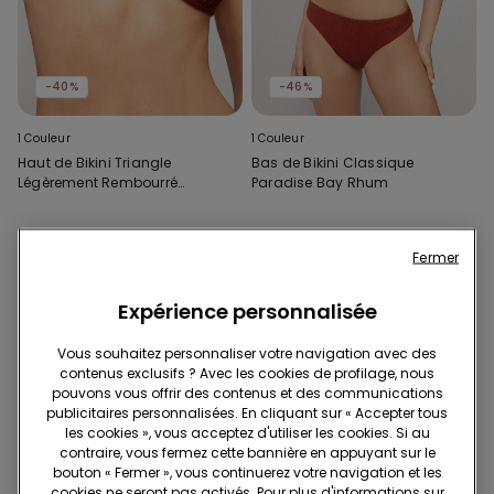
-40%
-46%
1 Couleur
1 Couleur
Haut de Bikini Triangle
Bas de Bikini Classique
Légèrement Rembourré
Paradise Bay Rhum
Paradise Bay Rhum
Fermer
Expérience personnalisée
Vous souhaitez personnaliser votre navigation avec des
contenus exclusifs ? Avec les cookies de profilage, nous
pouvons vous offrir des contenus et des communications
publicitaires personnalisées. En cliquant sur « Accepter tous
les cookies », vous acceptez d'utiliser les cookies. Si au
contraire, vous fermez cette bannière en appuyant sur le
bouton « Fermer », vous continuerez votre navigation et les
cookies ne seront pas activés. Pour plus d'informations sur