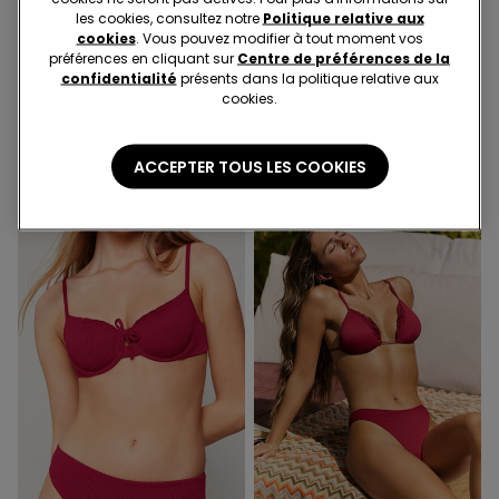
les cookies, consultez notre
Politique relative aux
cookies
. Vous pouvez modifier à tout moment vos
-43%
-46%
préférences en cliquant sur
Centre de préférences de la
confidentialité
présents dans la politique relative aux
cookies.
1 Couleur
1 Couleur
Haut de Bikini Push-up
Bas de Bikini Brésilien Paradise
Légèrement Rembourré
Bay Rhum
ACCEPTER TOUS LES COOKIES
Paradise Bay Rhum