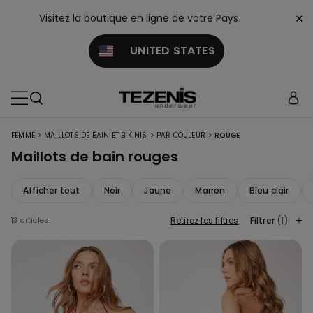
×
Visitez la boutique en ligne de votre Pays
UNITED STATES
>
>
>
FEMME
MAILLOTS DE BAIN ET BIKINIS
PAR COULEUR
ROUGE
Maillots de bain rouges
Afficher tout
Noir
Jaune
Marron
Bleu clair
Retirez les filtres
Filtrer
(1)
13 articles