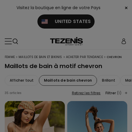
×
Visitez la boutique en ligne de votre Pays
UNITED STATES
>
>
>
FEMME
MAILLOTS DE BAIN ET BIKINIS
ACHETER PAR TENDANCE
CHEVRON
Maillots de bain à motif chevron
Afficher tout
Maillots de bain chevron
Brillant
Mai
Retirez les filtres
Filtrer
(1)
35 articles