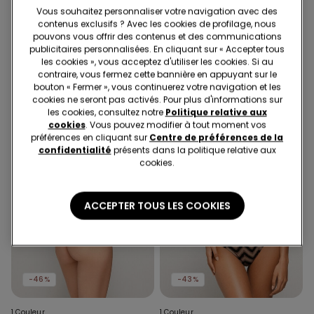
Vous souhaitez personnaliser votre navigation avec des
1 Couleur
1 Couleur
contenus exclusifs ? Avec les cookies de profilage, nous
Bas de Bikini Chevron Shine
Haut de Bikini Triangle
pouvons vous offrir des contenus et des communications
Rembourrage Amovible
publicitaires personnalisées. En cliquant sur « Accepter tous
Chevron Shine
les cookies », vous acceptez d'utiliser les cookies. Si au
contraire, vous fermez cette bannière en appuyant sur le
bouton « Fermer », vous continuerez votre navigation et les
cookies ne seront pas activés. Pour plus d'informations sur
les cookies, consultez notre
Politique relative aux
cookies
. Vous pouvez modifier à tout moment vos
préférences en cliquant sur
Centre de préférences de la
confidentialité
présents dans la politique relative aux
cookies.
ACCEPTER TOUS LES COOKIES
-46%
-43%
1 Couleur
1 Couleur