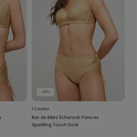
-41%
1 Couleur
s
Bas de Bikini Échancré Fronces
é
Sparkling Touch Doré