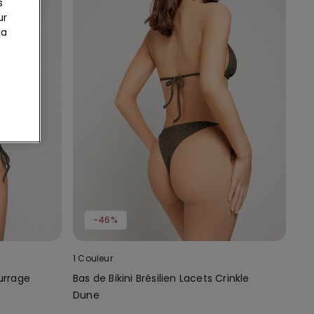
s
ur
la
-46%
1 Couleur
urrage
Bas de Bikini Brésilien Lacets Crinkle
Dune