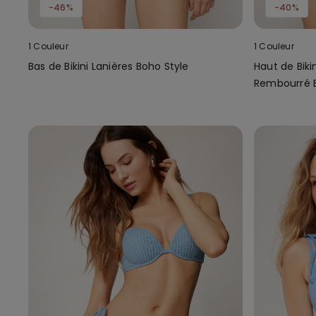
-46%
-40%
1 Couleur
1 Couleur
Bas de Bikini Lanières Boho Style
Haut de Biki
Rembourré B