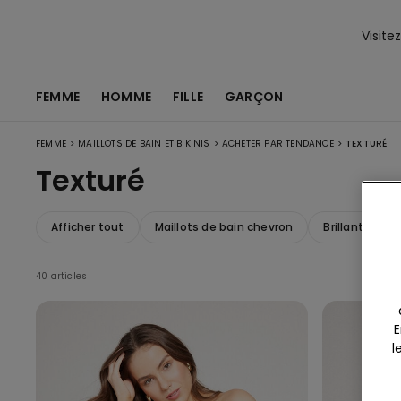
Visite
FEMME
HOMME
FILLE
GARÇON
>
>
>
FEMME
MAILLOTS DE BAIN ET BIKINIS
ACHETER PAR TENDANCE
TEXTURÉ
Texturé
Afficher tout
Maillots de bain chevron
Brillant
M
40 articles
E
l