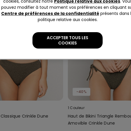
cookies, consultez notre
Politique relative aux cookies
. Vou
pouvez modifier à tout moment vos préférences en cliquant s
Centre de préférences de la confidentialité
présents dans 
politique relative aux cookies.
ACCEPTER TOUS LES
COOKIES
-40%
1 Couleur
i Classique Crinkle Dune
Haut de Bikini Triangle Rembo
Amovible Crinkle Dune