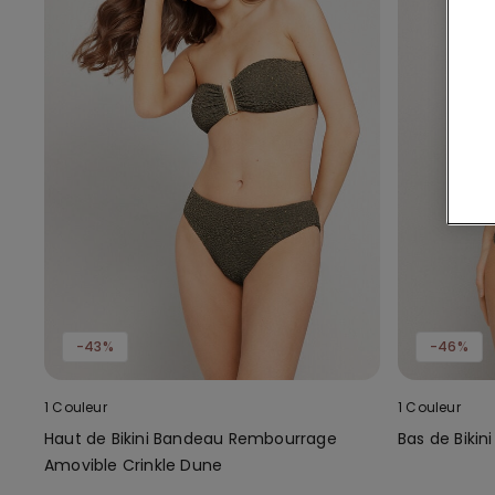
-43%
-46%
1 Couleur
1 Couleur
Haut de Bikini Bandeau Rembourrage
Bas de Bikin
Amovible Crinkle Dune