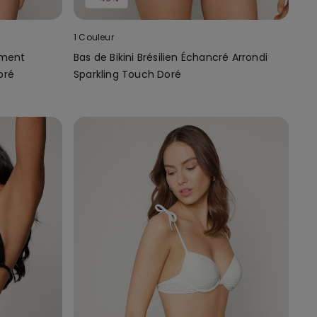
1 Couleur
ement
Bas de Bikini Brésilien Échancré Arrondi
oré
Sparkling Touch Doré