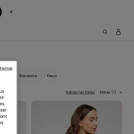
×
Fermer
ntage
Bandana
Fleuri
us
Retirez les filtres
Filtrer
(1)
ir
es.
iser
yant
es