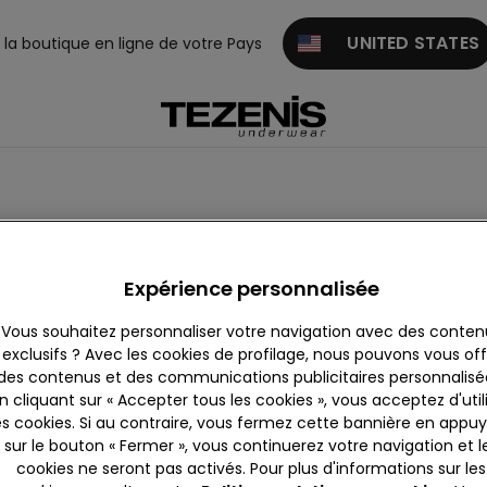
UNITED STATES
z la boutique en ligne de votre Pays
aillots de bain à rayures
Animal
Côtelé
Texturé
Vi
Expérience personnalisée
Vous souhaitez personnaliser votre navigation avec des conten
exclusifs ? Avec les cookies de profilage, nous pouvons vous offr
des contenus et des communications publicitaires personnalisé
n cliquant sur « Accepter tous les cookies », vous acceptez d'util
es cookies. Si au contraire, vous fermez cette bannière en appu
sur le bouton « Fermer », vous continuerez votre navigation et l
cookies ne seront pas activés. Pour plus d'informations sur les