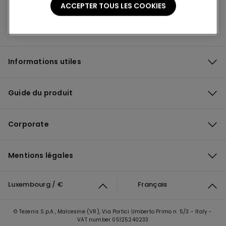
ACCEPTER TOUS LES COOKIES
Informations utiles
Guide du produit
Corporate
Mentions légales
Luxembourg / €
Français
© Tezenis S.p.A., Malcesine (VR), Via Portici Umberto Primo n. 5/3 - Italy -
VAT number 05125240233