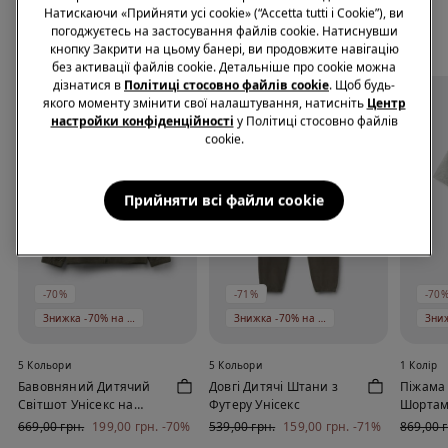
Натискаючи «Прийняти усі cookie» (“Accetta tutti i Cookie”), ви
погоджуєтесь на застосування файлів cookie. Натиснувши
Завершити акцію
Боксери за спеціальною ціною 399 ₴
кнопку Закрити на цьому банері, ви продовжите навігацію
без активації файлів cookie. Детальніше про cookie можна
дізнатися в
Політиці стосовно файлів cookie
. Щоб будь-
якого моменту змінити свої налаштування, натисніть
Центр
настройки конфіденційності
у Політиці стосовно файлів
cookie.
Прийняти всі файли сookie
-70%
-71%
-70
Знижка -70% на 5 од
Знижка -70% на 5 од
5 Кольори
5 Кольори
1 Колір
Бавовняний Дитячий
Довгі Дитячі Штани з
Піжама 
Світшот Унісекс на
Футеру Унісекс
Шортами
Блискавці з Капюшоном
Дітей і
669,00 грн.
199,00 грн.
-70%
539,00 грн.
159,00 грн.
-71%
869,00 
Mom