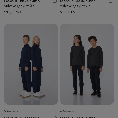
Бавовняний Джемпер
Бавовняний Джемпер
Унісекс для Дітей з
Унісекс для Дітей з
Термоефектом із Круглим
Термоефектом із Круглим
599,00 грн.
599,00 грн.
Вирізом і Довгими Рукавами
Вирізом і Довгими Рукавами
5 Кольори
4 Кольори