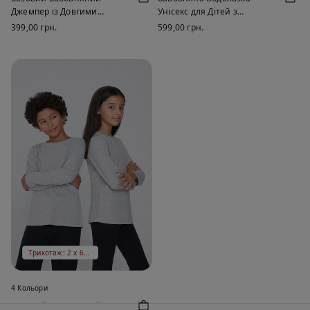
Джемпер із Довгими
Унісекс для Дітей з
Рукавами для Хлопчиків і
Термоефектом із Високим
399,00 грн.
599,00 грн.
Дівчат
Коміром і Довгими
Рукавами
Трикотаж: 2 х 669 ₴
4 Кольори
Базовий Бавовняний