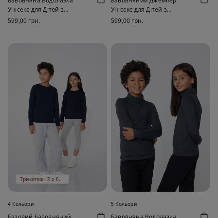
Бавовняна Водолазка
Бавовняний Джемпер
Унісекс для Дітей з
Унісекс для Дітей з
Термоефектом із Високим
Термоефектом із Круглим
599,00 грн.
599,00 грн.
Коміром і Довгими
Вирізом і Довгими Рукавами
Рукавами
Трикотаж: 2 х 669 ₴
4 Кольори
5 Кольори
Базовий Бавовняний
Бавовняна Водолазка