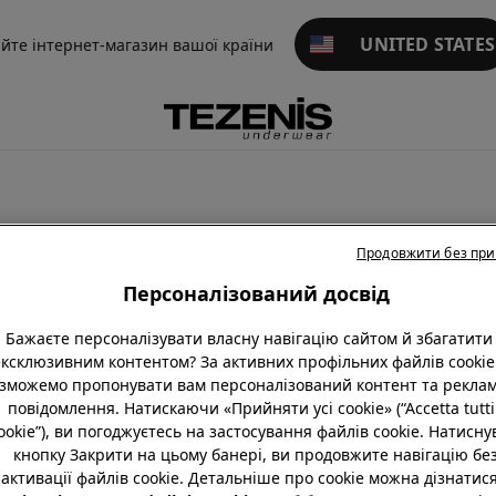
UNITED STATES
айте інтернет-магазин вашої країни
Продовжити без пр
ьтери
Майки та футболки
Джемпери
Спортивні костюми
Персоналізований досвід
Бажаєте персоналізувати власну навігацію сайтом й збагатити 
ексклюзивним контентом? За активних профільних файлів cookie
зможемо пропонувати вам персоналізований контент та реклам
повідомлення. Натискаючи «Прийняти усі cookie» (“Accetta tutti 
ookie”), ви погоджуєтесь на застосування файлів cookie. Натисн
кнопку Закрити на цьому банері, ви продовжите навігацію бе
активації файлів cookie. Детальніше про cookie можна дізнатися