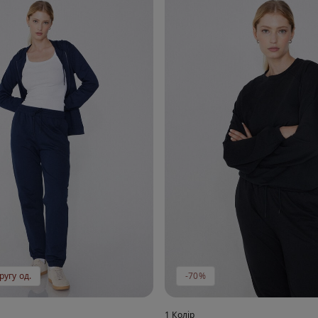
ругу од.
-70%
1 Колір