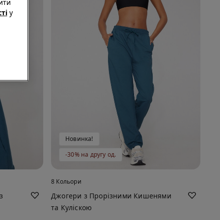
ити
ті
у
Новинка!
-30% на другу од.
8 Кольори
з
Джогери з Прорізними Кишенями
та Куліскою