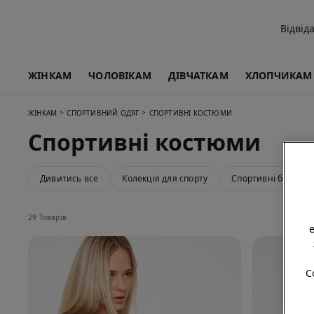
Відвід
ЖІНКАМ
ЧОЛОВІКАМ
ДІВЧАТКАМ
ХЛОПЧИКАМ
>
>
ЖІНКАМ
СПОРТИВНИЙ ОДЯГ
СПОРТИВНІ КОСТЮМИ
Спортивні костюми
Дивитись все
Колекція для спорту
Спортивні бюстгал
29 Товарів
C