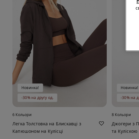
П
с
Новинка!
Новинка!
-30% на другу од.
-30% на д
6 Кольори
8 Кольори
Легка Толстовка на Блискавці з
Джогери з 
Капюшоном на Кулісці
та Куліскою