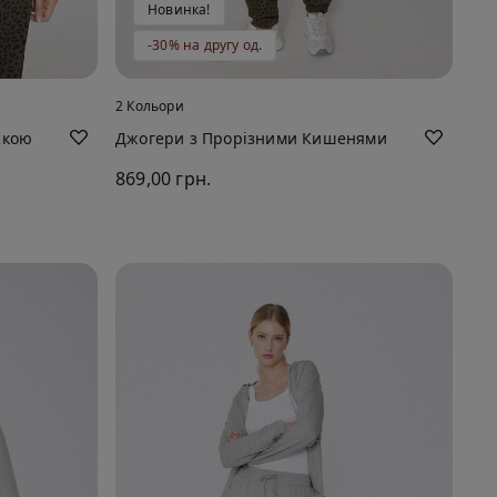
Новинка!
-30% на другу од.
2 Кольори
скою
Джогери з Прорізними Кишенями
869,00 грн.