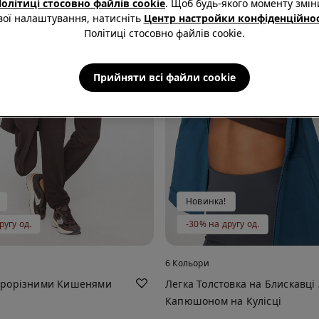
олітиці стосовно файлів cookie
. Щоб будь-якого моменту змін
вої налаштування, натисніть
Центр настройки конфіденційнос
Політиці стосовно файлів cookie.
Прийняти всі файли сookie
Новинка!
ругу од.
-30% на другу од.
6 Кольори
Прорізними Кишенями
Легка Толстовка на Блискавці 
Капюшоном на Кулісці