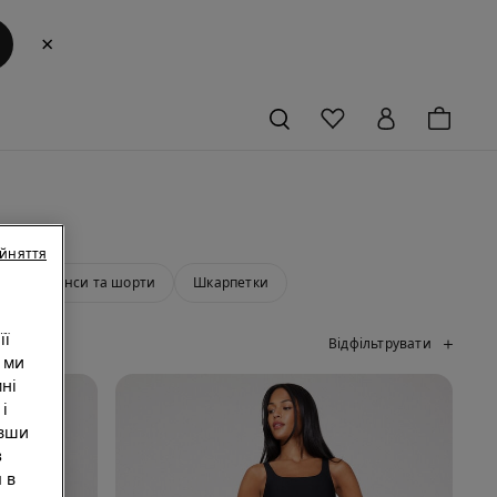
×
ийняття
Легінси та шорти
Шкарпетки
її
Відфільтрувати
 ми
ні
i
увши
з
 в