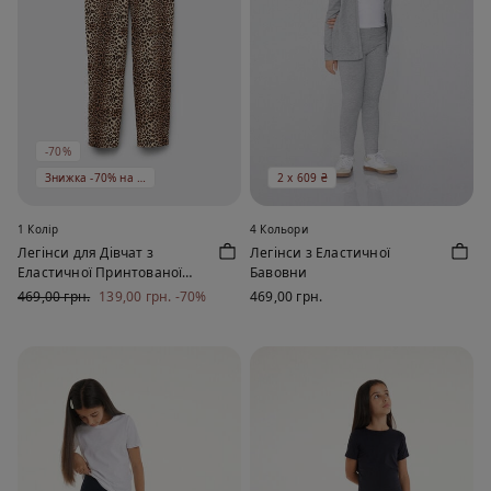
-70%
Знижка -70% на 5 од
2 х 609 ₴
1 Колір
4 Кольори
Легінси для Дівчат з
Легінси з Еластичної
Еластичної Принтованої
Бавовни
Бавовни
469,00 грн.
139,00 грн.
-70%
469,00 грн.