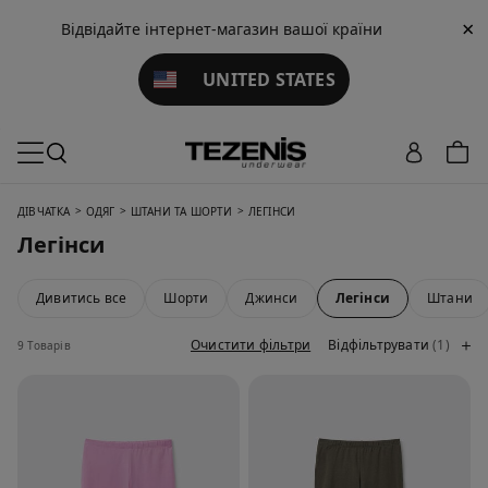
×
Відвідайте інтернет-магазин вашої країни
UNITED STATES
>
>
>
ДІВЧАТКА
ОДЯГ
ШТАНИ ТА ШОРТИ
ЛЕГІНСИ
Легінси
Дивитись все
Шорти
Джинси
Легінси
Штани
Очистити фільтри
Відфільтрувати
(1)
9 Товарів