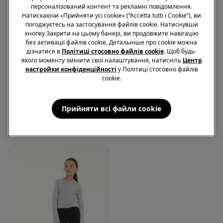
персоналізований контент та рекламні повідомлення.
Натискаючи «Прийняти усі cookie» (“Accetta tutti i Cookie”), ви
погоджуєтесь на застосування файлів cookie. Натиснувши
кнопку Закрити на цьому банері, ви продовжите навігацію
без активації файлів cookie. Детальніше про cookie можна
дізнатися в
Політиці стосовно файлів cookie
. Щоб будь-
якого моменту змінити свої налаштування, натисніть
Центр
2 х 609 ₴
2 х 609 ₴
настройки конфіденційності
у Політиці стосовно файлів
cookie.
4 Кольори
4 Кольори
Легінси-Капрі з Однотонної
Легінси-Капрі з Однотонної
Прийняти всі файли сookie
Бавовни для Дівчаток
Бавовни для Дівчаток
469,00 грн.
469,00 грн.