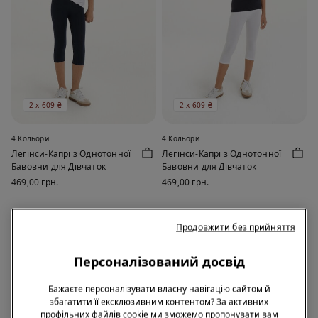
2 х 609 ₴
2 х 609 ₴
4 Кольори
4 Кольори
Легінси-Капрі з Однотонної
Легінси-Капрі з Однотонної
Бавовни для Дівчаток
Бавовни для Дівчаток
469,00 грн.
469,00 грн.
Продовжити без прийняття
Персоналізований досвід
Бажаєте персоналізувати власну навігацію сайтом й
збагатити її ексклюзивним контентом? За активних
профільних файлів cookie ми зможемо пропонувати вам