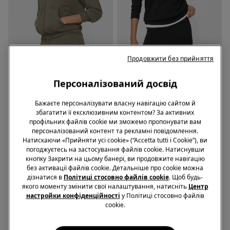
Продовжити без прийняття
-70%
-70%
Персоналізований досвід
2 Кольори
4 Кольори
Світшот на Блискавці Soft
Світшот із Круглим Вирізом
Бажаєте персоналізувати власну навігацію сайтом й
Touch
Soft Touch
збагатити її ексклюзивним контентом? За активних
1539,00 грн.
459,00 грн.
-70%
1339,00 грн.
399,00 грн.
-70%
профільних файлів cookie ми зможемо пропонувати вам
персоналізований контент та рекламні повідомлення.
Натискаючи «Прийняти усі cookie» (“Accetta tutti i Cookie”), ви
погоджуєтесь на застосування файлів cookie. Натиснувши
кнопку Закрити на цьому банері, ви продовжите навігацію
без активації файлів cookie. Детальніше про cookie можна
дізнатися в
Політиці стосовно файлів cookie
. Щоб будь-
якого моменту змінити свої налаштування, натисніть
Центр
настройки конфіденційності
у Політиці стосовно файлів
cookie.