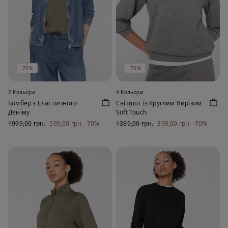
-70%
-70%
2 Кольори
4 Кольори
Бомбер з Еластичного
Світшот із Круглим Вирізом
Деніму
Soft Touch
1999,00 грн.
599,00 грн.
-70%
1339,00 грн.
399,00 грн.
-70%