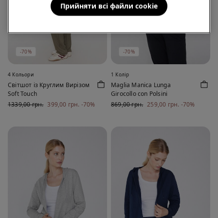
Прийняти всі файли сookie
-70%
-70%
4 Кольори
1 Колір
Світшот із Круглим Вирізом
Maglia Manica Lunga
Soft Touch
Girocollo con Polsini
1339,00 грн.
399,00 грн.
-70%
869,00 грн.
259,00 грн.
-70%