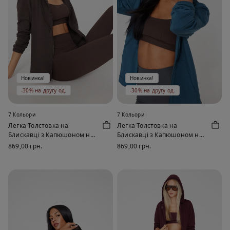
Новинка!
Новинка!
-30% на другу од.
-30% на другу од.
7 Кольори
7 Кольори
Легка Толстовка на
Легка Толстовка на
Блискавці з Капюшоном на
Блискавці з Капюшоном на
Кулісці
Кулісці
869,00 грн.
869,00 грн.