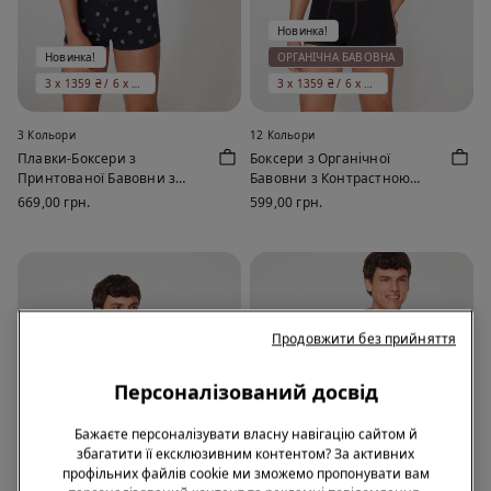
Новинка!
Новинка!
ОРГАНІЧНА БАВОВНА
3 x 1359 ₴ / 6 x 1999 ₴
3 x 1359 ₴ / 6 x 1999 ₴
3 Кольори
12 Кольори
Плавки-Боксери з
Боксери з Органічної
Принтованої Бавовни з
Бавовни з Контрастною
Контрастною Облямівкою і
Облямівкою та Логотипом
669,00 грн.
599,00 грн.
Логотипом
Продовжити без прийняття
Персоналізований досвід
Бажаєте персоналізувати власну навігацію сайтом й
збагатити її ексклюзивним контентом? За активних
профільних файлів cookie ми зможемо пропонувати вам