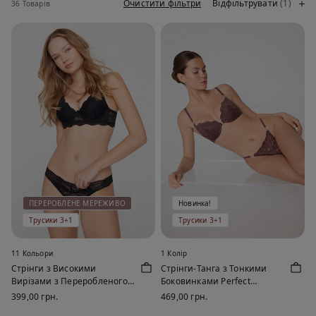
Очистити фільтри
Відфільтрувати
(1)
36 Товарів
ПЕРЕРОБЛЕНЕ МЕРЕЖИВО
Новинка!
Трусики 3+1
Трусики 3+1
11 Кольори
1 Колір
Стрінги з Високими
Стрінги-Танга з Тонкими
Вирізами з Переробленого
Боковинками Perfect
Мережива
Harmony
399,00 грн.
469,00 грн.