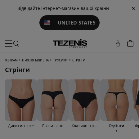
×
Відвідайте інтернет-магазин вашої країни
UNITED STATES
>
>
>
ЖІНКАМ
НИЖНЯ БІЛИЗНА
ТРУСИКИ
СТРІНГИ
Стрінги
Дивитись все
Бразиліано
Класичні трус
Стрінги
Ф
ики