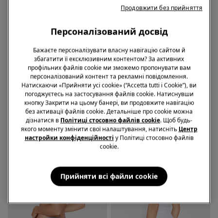
Продовжити без прийняття
Персоналізований досвід
ПЕРЕРОБЛЕНЕ МЕРЕЖИВО
ПЕРЕРОБЛЕНЕ МЕРЕЖИВО
Трусики 3+1
Трусики 3+1
Бажаєте персоналізувати власну навігацію сайтом й
збагатити її ексклюзивним контентом? За активних
профільних файлів cookie ми зможемо пропонувати вам
11 Кольори
11 Кольори
персоналізований контент та рекламні повідомлення.
Стрінги з Високими
Стрінги з Високими
Натискаючи «Прийняти усі cookie» (“Accetta tutti i Cookie”), ви
Вирізами з Переробленого
Вирізами з Переробленого
погоджуєтесь на застосування файлів cookie. Натиснувши
Мережива
Мережива
399,00 грн.
399,00 грн.
кнопку Закрити на цьому банері, ви продовжите навігацію
без активації файлів cookie. Детальніше про cookie можна
дізнатися в
Політиці стосовно файлів cookie
. Щоб будь-
якого моменту змінити свої налаштування, натисніть
Центр
настройки конфіденційності
у Політиці стосовно файлів
cookie.
Прийняти всі файли сookie