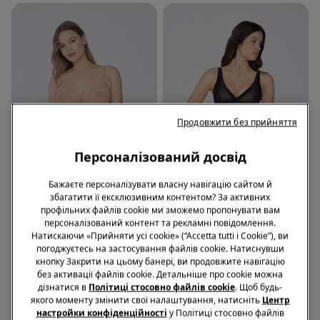
Продовжити без прийняття
Персоналізований досвід
Бажаєте персоналізувати власну навігацію сайтом й
збагатити її ексклюзивним контентом? За активних
-60%
профільних файлів cookie ми зможемо пропонувати вам
персоналізований контент та рекламні повідомлення.
Натискаючи «Прийняти усі cookie» (“Accetta tutti i Cookie”), ви
1 Колір
3 Кольори
погоджуєтесь на застосування файлів cookie. Натиснувши
Бюстгальтер Балконет Paris
Бюстгальтер Трикутник
кнопку Закрити на цьому банері, ви продовжите навігацію
Essential Tulle
Havana Essential Tulle на
без активації файлів cookie. Детальніше про cookie можна
Тонкому Ущільнювачі
999,00 грн.
399,00 грн.
-60%
1069,00 грн.
дізнатися в
Політиці стосовно файлів cookie
. Щоб будь-
якого моменту змінити свої налаштування, натисніть
Центр
настройки конфіденційності
у Політиці стосовно файлів