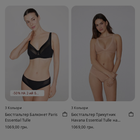
-50% НА 2-ий БЮСТГАЛЬТЕР
3 Кольори
3 Кольори
Бюстгальтер Балконет Paris
Бюстгальтер Трикутник
Essential Tulle
Havana Essential Tulle на
Тонкому Ущільнювачі
1069,00 грн.
1069,00 грн.