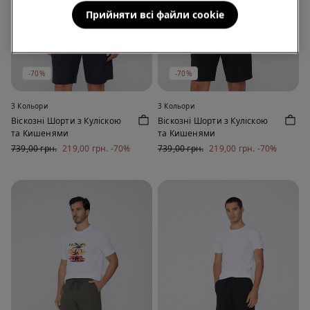
Прийняти всі файли сookie
-70%
-70%
3 Кольори
3 Кольори
Віскозні Шорти з Куліскою
Віскозні Шорти з Куліскою
та Кишенями
та Кишенями
739,00 грн.
219,00 грн.
-70%
739,00 грн.
219,00 грн.
-70%