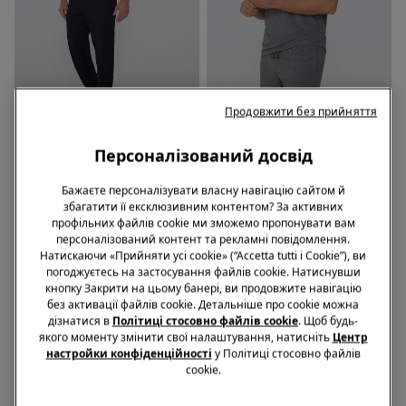
-70%
Продовжити без прийняття
2 Кольори
Персоналізований досвід
3 Кольори
Штани з Кишенями з
Віскозні Шорти з Куліскою
Футеру
та Кишенями
Бажаєте персоналізувати власну навігацію сайтом й
999,00 грн.
збагатити її ексклюзивним контентом? За активних
739,00 грн.
219,00 грн.
-70%
профільних файлів cookie ми зможемо пропонувати вам
персоналізований контент та рекламні повідомлення.
Натискаючи «Прийняти усі cookie» (“Accetta tutti i Cookie”), ви
погоджуєтесь на застосування файлів cookie. Натиснувши
кнопку Закрити на цьому банері, ви продовжите навігацію
без активації файлів cookie. Детальніше про cookie можна
дізнатися в
Політиці стосовно файлів cookie
. Щоб будь-
якого моменту змінити свої налаштування, натисніть
Центр
настройки конфіденційності
у Політиці стосовно файлів
cookie.