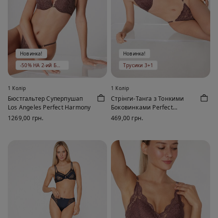
Новинка!
Новинка!
-50% НА 2-ий БЮСТГАЛЬТЕР
Трусики 3+1
1 Колір
1 Колір
Бюстгальтер Суперпушап
Стрінги-Танга з Тонкими
Los Angeles Perfect Harmony
Боковинками Perfect
Harmony
1269,00 грн.
469,00 грн.