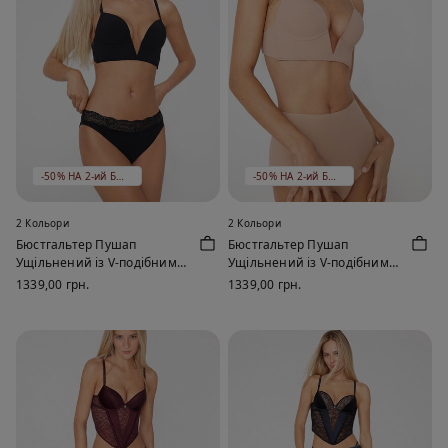
-50% НА 2-ий БЮСТГАЛЬТЕР
-50% НА 2-ий БЮСТГАЛЬТЕР
2 Кольори
2 Кольори
Бюстгальтер Пушап
Бюстгальтер Пушап
Ущільнений із V-подібним
Ущільнений із V-подібним
Вирізом
Вирізом
1339,00 грн.
1339,00 грн.