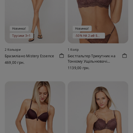
Новинка!
Новинка!
Трусики 3+1
-50% НА 2-ий БЮСТГАЛЬТЕР
2 Кольори
1 Колір
Бразиліано Mistery Essence
Бюстгальтер Трикутник на
Тонкому Ущільнювачі
469,00 грн.
Havana Perfect Harmony
1139,00 грн.