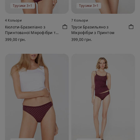
Трусики 3+1
Трусики 3+1
4 Кольори
7 Кольори
Кюлоти-Бразиліано з
Труси Бразильяно з
Принтованої Мікрофібри та
Мікрофібри з Принтом
Переробленого Мережива
399,00 грн.
399,00 грн.