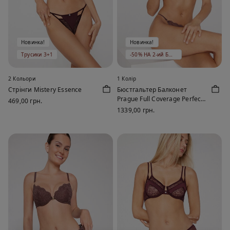
Новинка!
Новинка!
Трусики 3+1
-50% НА 2-ий БЮСТГАЛЬТЕР
2 Кольори
1 Колір
Стрінги Mistery Essence
Бюстгальтер Балконет
Prague Full Coverage Perfect
469,00 грн.
Harmony
1339,00 грн.