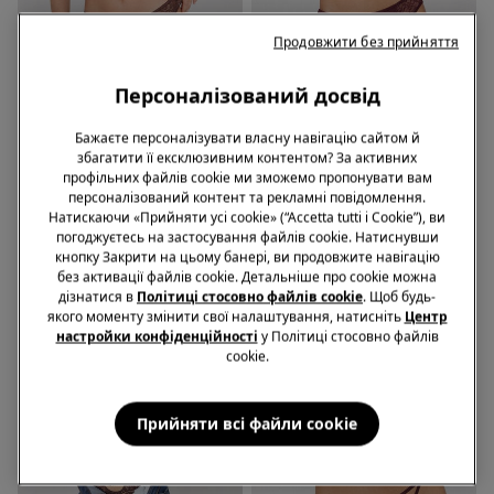
Продовжити без прийняття
Новинка!
Новинка!
Персоналізований досвід
Трусики 3+1
Трусики 3+1
Бажаєте персоналізувати власну навігацію сайтом й
1 Колір
2 Кольори
збагатити її ексклюзивним контентом? За активних
Бразиліано Perfect Harmony
Бразиліано Mistery Essence
профільних файлів cookie ми зможемо пропонувати вам
персоналізований контент та рекламні повідомлення.
539,00 грн.
469,00 грн.
Натискаючи «Прийняти усі cookie» (“Accetta tutti i Cookie”), ви
погоджуєтесь на застосування файлів cookie. Натиснувши
кнопку Закрити на цьому банері, ви продовжите навігацію
без активації файлів cookie. Детальніше про cookie можна
дізнатися в
Політиці стосовно файлів cookie
. Щоб будь-
якого моменту змінити свої налаштування, натисніть
Центр
настройки конфіденційності
у Політиці стосовно файлів
cookie.
Прийняти всі файли сookie