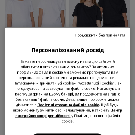
Продовжити без прийняття
Персоналізований досвід
Футболки: 3 x 899 ₴
Футболки: 3 x 899 ₴
Бажаєте персоналізувати власну навігацію сайтом й
8 Кольори
8 Кольори
збагатити її ексклюзивним контентом? За активних
Базова Дитяча Футболка
Базова Дитяча Футболка
профільних файлів cookie ми зможемо пропонувати вам
Унісекс із Круглим Вирізом
Унісекс із Круглим Вирізом
персоналізований контент та рекламні повідомлення.
зі 100% Бавовни
зі 100% Бавовни
339,00 грн.
339,00 грн.
Натискаючи «Прийняти усі cookie» (“Accetta tutti i Cookie”), ви
погоджуєтесь на застосування файлів cookie. Натиснувши
кнопку Закрити на цьому банері, ви продовжите навігацію
без активації файлів cookie. Детальніше про cookie можна
Товари 4 з 4
дізнатися в
Політиці стосовно файлів cookie
. Щоб будь-
якого моменту змінити свої налаштування, натисніть
Центр
1
настройки конфіденційності
у Політиці стосовно файлів
cookie.