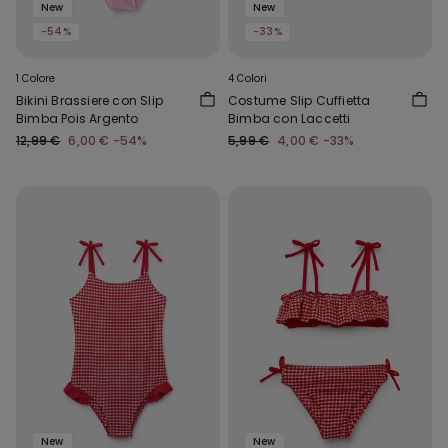
New
New
-54%
-33%
1 Colore
4 Colori
Bikini Brassiere con Slip
Costume Slip Cuffietta
Bimba Pois Argento
Bimba con Laccetti
12,99 €
6,00 €
-54%
5,99 €
4,00 €
-33%
New
New