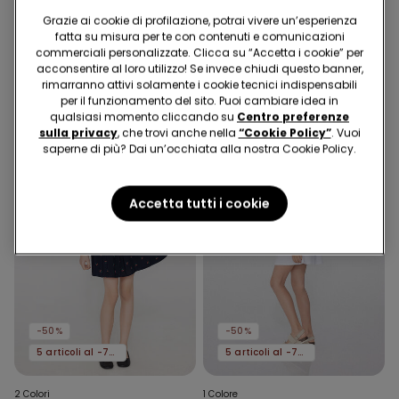
8 Colori
2 Colori
Grazie ai cookie di profilazione, potrai vivere un’esperienza
T-Shirt Basic Girocollo
Vestito in Tela di Viscosa
fatta su misura per te con contenuti e comunicazioni
Bambini in 100% Cotone
con Ruches
commerciali personalizzate. Clicca su “Accetta i cookie” per
Unisex
4,99 €
2,49 €
-50%
12,99 €
6,49 €
-50%
acconsentire al loro utilizzo! Se invece chiudi questo banner,
rimarranno attivi solamente i cookie tecnici indispensabili
per il funzionamento del sito. Puoi cambiare idea in
qualsiasi momento cliccando su
Centro preferenze
sulla privacy
, che trovi anche nella
“Cookie Policy”
. Vuoi
saperne di più? Dai un’occhiata alla nostra Cookie Policy.
Accetta tutti i cookie
-50%
-50%
5 articoli al -70%
5 articoli al -70%
2 Colori
1 Colore