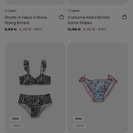
3 Colori
1 Colore
Shorts in Felpa Cotone
Costume Intero Bimba
Piping Bimba
Sailor Stripes
6,99 €
3,49 €
-50%
12,99 €
6,00 €
-54%
New
New
-54%
-33%