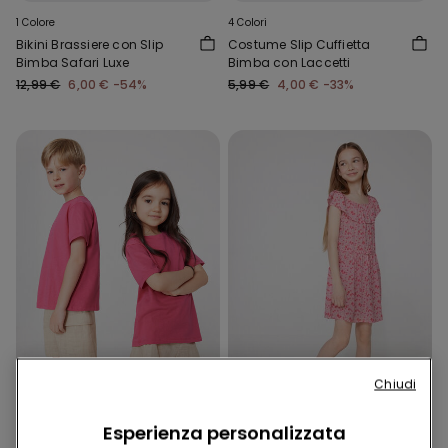
1 Colore
4 Colori
Bikini Brassiere con Slip
Costume Slip Cuffietta
Bimba Safari Luxe
Bimba con Laccetti
12,99 €
6,00 €
-54%
5,99 €
4,00 €
-33%
Chiudi
-50%
-50%
5 articoli al -70%
5 articoli al -70%
Esperienza personalizzata