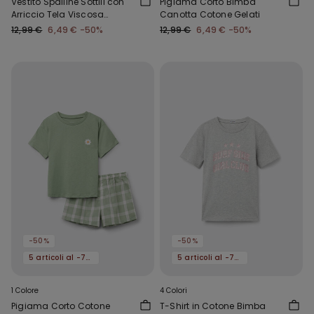
Vestito Spalline Sottili con
Pigiama Corto Bimba
Arriccio Tela Viscosa
Canotta Cotone Gelati
Bimba
12,99 €
6,49 €
-50%
12,99 €
6,49 €
-50%
-50%
-50%
5 articoli al -70%
5 articoli al -70%
1 Colore
4 Colori
Pigiama Corto Cotone
T-Shirt in Cotone Bimba