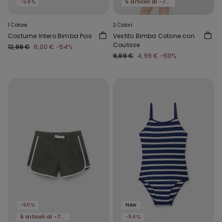
-54%
5 articoli al -70%
1 Colore
3 Colori
Costume Intero Bimba Pois
Vestito Bimba Cotone con
Coulisse
12,99 €
6,00 €
-54%
9,99 €
4,99 €
-50%
-50%
New
5 articoli al -70%
-54%