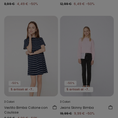
Bimba
8,99 €
4,49 €
-50%
12,99 €
6,49 €
-50%
-50%
-50%
5 articoli al -70%
5 articoli al -70%
3 Colori
3 Colori
Vestito Bimba Cotone con
Jeans Skinny Bimba
Coulisse
19,99 €
9,99 €
-50%