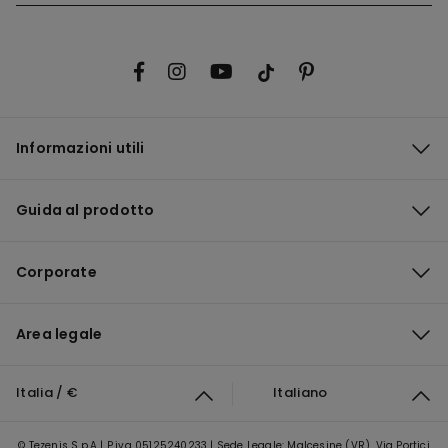
Informazioni utili
Guida al prodotto
Corporate
Area legale
Italia / €
Italiano
© Tezenis S.p.A | P.iva 05125240233 | Sede Legale: Malcesine (VR), Via Portici