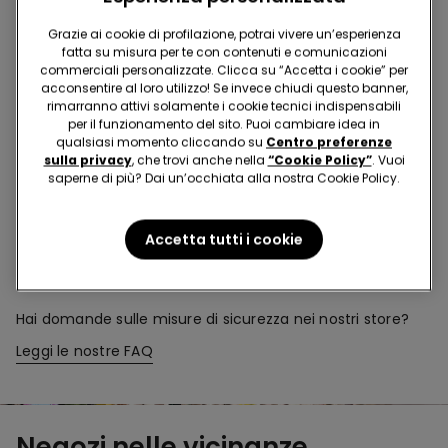
Acquista in negozio e ricevi
l’ordine ovunque tu sia
Grazie ai cookie di profilazione, potrai vivere un’esperienza
fatta su misura per te con contenuti e comunicazioni
commerciali personalizzate. Clicca su “Accetta i cookie” per
Rendi il tuo ordine
dove vuoi
acconsentire al loro utilizzo! Se invece chiudi questo banner,
rimarranno attivi solamente i cookie tecnici indispensabili
per il funzionamento del sito. Puoi cambiare idea in
qualsiasi momento cliccando su
Centro preferenze
Cambia la merce
in negozio
sulla privacy
, che trovi anche nella
“Cookie Policy”
. Vuoi
saperne di più? Dai un’occhiata alla nostra Cookie Policy.
Programma Fedeltà
TEZENIS TALENT
Accetta tutti i cookie
Hai domande sulle misure di sicurezza nei nostri store?
Leggi le nostre FAQ
Negozi nelle vicinanze