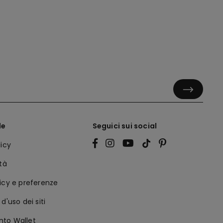
le
Seguici sui social
licy
ità
icy e preferenze
d'uso dei siti
to Wallet