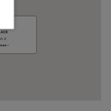
SHION
LACE
h, 6
esso