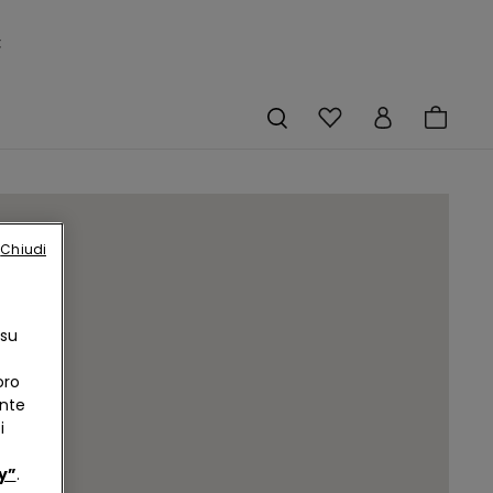
×
Chiudi
 su
oro
ente
i
y”
.