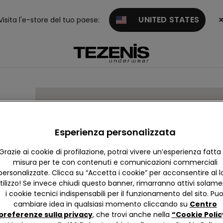
UNITED STATES
Visita l'e-store del tuo paese:
Esperienza personalizzata
Grazie ai cookie di profilazione, potrai vivere un’esperienza fatta
misura per te con contenuti e comunicazioni commerciali
personalizzate. Clicca su “Accetta i cookie” per acconsentire al l
tilizzo! Se invece chiudi questo banner, rimarranno attivi solam
i cookie tecnici indispensabili per il funzionamento del sito. Puo
cambiare idea in qualsiasi momento cliccando su
Centro
preferenze sulla privacy
, che trovi anche nella
“Cookie Polic