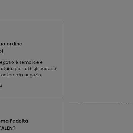
tuo ordine
oi
 negozio è semplice e
tuito per tutti gli acquisti
 online e in negozio.
iù
ma Fedeltà
TALENT