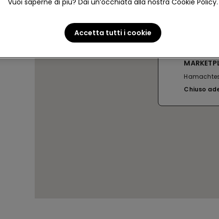
Vuoi saperne di più? Dai un’occhiata alla nostra Cookie Policy.
Accetta tutti i cookie
INTER FA
MARKETP
Hamachtes
Chiuso ad