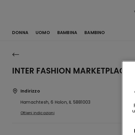
DONNA
UOMO
BAMBINA
BAMBINO
INTER FASHION MARKETPLACE
Indirizzo
Hamachtesh, 6
Holon,
IL
5881003
u
Ottieni indicazioni