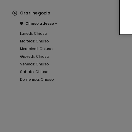
Orari negozio
Chiuso adesso
Lunedì: Chiuso
Martedì: Chiuso
Mercoledì: Chiuso
Giovedì: Chiuso
Venerdì: Chiuso
Sabato: Chiuso
Domenica: Chiuso