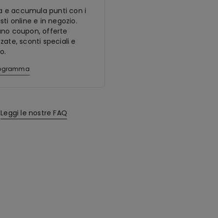
ora e accumula punti con i
sti online e in negozio.
ano coupon, offerte
zate, sconti speciali e
o.
programma
Leggi le nostre FAQ