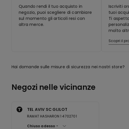
Quando rendi il tuo acquisto in
Iscriviti 
negozio, puoi scegliere di cambiare
tuoi acqui
sul momento gli articoli resi con
Ti aspett
altra merce.
personaliz
molto altr
Scopri il 
Hai domande sulle misure di sicurezza nei nostri store?
Negozi nelle vicinanze
TEL AVIV SC GLILOT
RAMAT HASHARON 1 4702701
Chiuso adesso