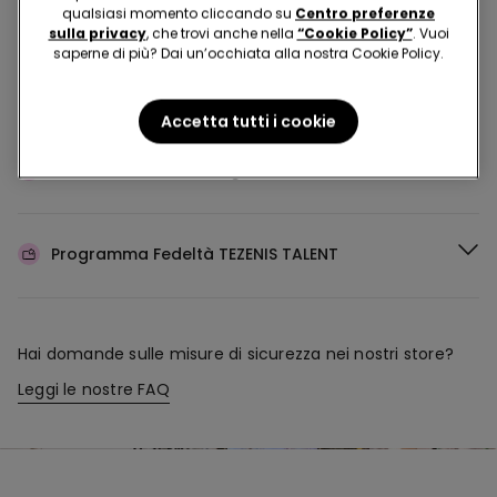
Acquista in negozio e ricevi
l’ordine ovunque tu sia
qualsiasi momento cliccando su
Centro preferenze
sulla privacy
, che trovi anche nella
“Cookie Policy”
. Vuoi
saperne di più? Dai un’occhiata alla nostra Cookie Policy.
Rendi il tuo ordine
dove vuoi
Accetta tutti i cookie
Cambia la merce
in negozio
Programma Fedeltà
TEZENIS TALENT
Hai domande sulle misure di sicurezza nei nostri store?
Leggi le nostre FAQ