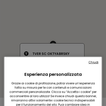
TVER SC OKTYABRSKY
Oktyabrsky prosp 103
Chiudi
Aperto adesso
fino alle
22:00
Esperienza personalizzata
Ottieni indicazioni
Grazie ai cookie di profilazione, potrai vivere un’esperienza
fatta su misura per te con contenuti e comunicazioni
commerciali personalizzate. Clicca su “Accetta i cookie” per
acconsentire al loro utilizzo! Se invece chiudi questo banner,
rimarranno attivi solamente i cookie tecnici indispensabili
per il funzionamento del sito. Puoi cambiare idea in