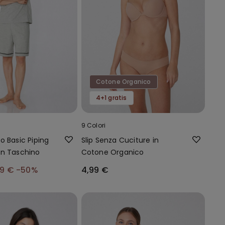
Cotone Organico
4+1 gratis
9 Colori
o Basic Piping
Slip Senza Cuciture in
on Taschino
Cotone Organico
49 €
-50%
4,99 €