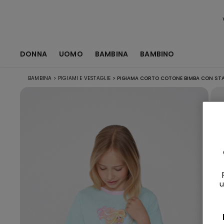
DONNA
UOMO
BAMBINA
BAMBINO
BAMBINA
>
PIGIAMI E VESTAGLIE
>
PIGIAMA CORTO COTONE BIMBA CON STA
u