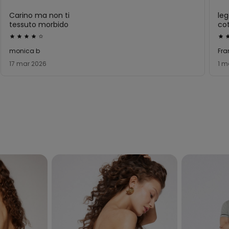
Carino ma non ti
leg
tessuto morbido
co
Valutato
Val
4
5
monica b
Fra
su
su
17 mar 2026
1 m
5
5