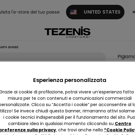
UNITED STATES
Visita l'e-store del tuo paese:
MPA BARBIE
Pigiam
Corto
Coton
Esperienza personalizzata
Bimba
con
Grazie ai cookie di profilazione, potrai vivere un’esperienza fatta
Stamp
misura per te con contenuti e comunicazioni commerciali
personalizzate. Clicca su “Accetta i cookie” per acconsentire al l
Barbie
tilizzo! Se invece chiudi questo banner, rimarranno attivi solam
0,00 €
i cookie tecnici indispensabili per il funzionamento del sito. Puo
cambiare idea in qualsiasi momento cliccando su
Centro
preferenze sulla privacy
, che trovi anche nella
“Cookie Polic
4,8