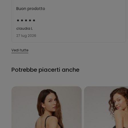
Buon prodotto
Valutato
5
claudia L
su
27 lug 2026
5
Vedi tutte
Potrebbe piacerti anche