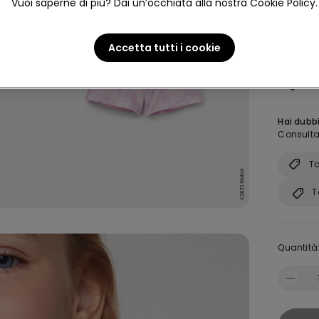
Vuoi saperne di più? Dai un’occhiata alla nostra Cookie Policy.
Colore:
-
Accetta tutti i cookie
Taglia:
A
Hai dubbi
Consulta 
Ta
T
Quantità