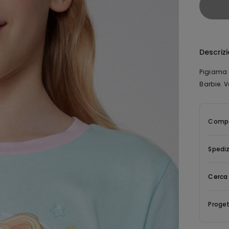
Descriz
Pigiama c
Barbie. V
Compo
Spediz
Cerca 
Proget