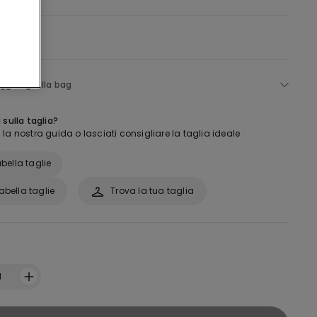
ggiungi alla bag
 sulla taglia?
la nostra guida o lasciati consigliare la taglia ideale
bella taglie
abella taglie
Trova la tua taglia
:
1