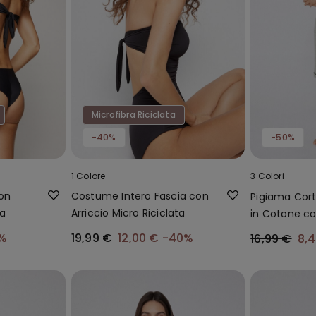
Microfibra Riciclata
-40%
-50%
1 Colore
3 Colori
con
Costume Intero Fascia con
Pigiama Cort
ta
Arriccio Micro Riciclata
in Cotone c
%
19,99 €
12,00 €
-40%
16,99 €
8,