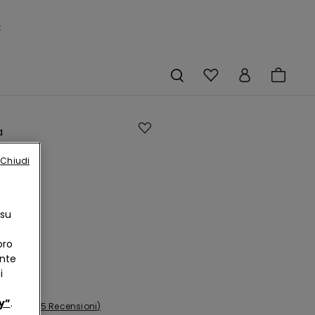
×
a
Chiudi
e
 su
a
oro
ente
i
y”
.
15 Recensioni