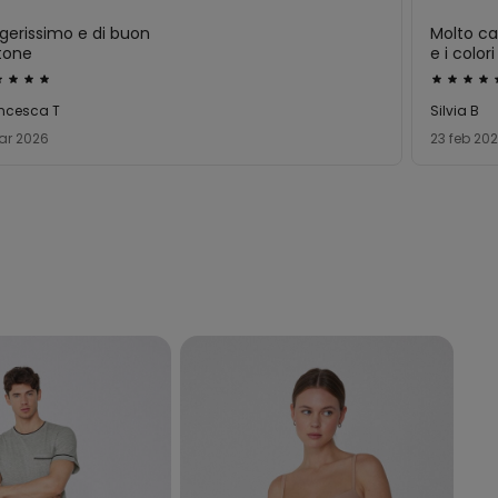
gerissimo e di buon
Molto car
tone
e i colori
utato
Valutato
5
ncesca T
Silvia B
su
ar 2026
23 feb 20
5