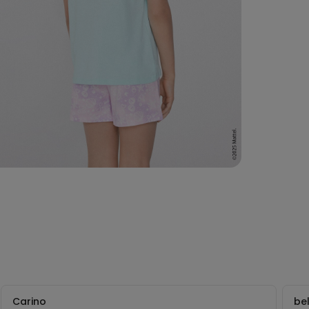
Carino
be