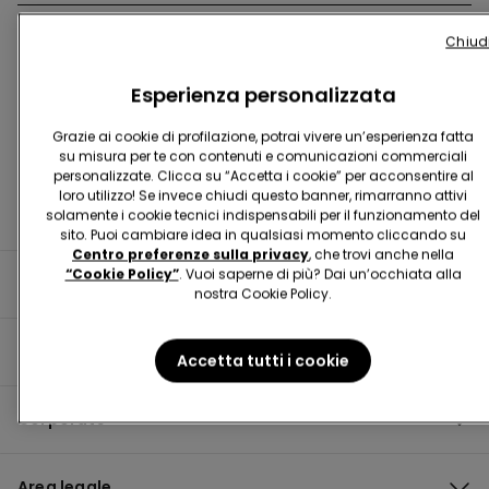
Chiud
Trova negozio
Esperienza personalizzata
Grazie ai cookie di profilazione, potrai vivere un’esperienza fatta
su misura per te con contenuti e comunicazioni commerciali
personalizzate. Clicca su “Accetta i cookie” per acconsentire al
loro utilizzo! Se invece chiudi questo banner, rimarranno attivi
solamente i cookie tecnici indispensabili per il funzionamento del
sito. Puoi cambiare idea in qualsiasi momento cliccando su
Centro preferenze sulla privacy
, che trovi anche nella
“Cookie Policy”
. Vuoi saperne di più? Dai un’occhiata alla
Informazioni utili
nostra Cookie Policy.
Guida al prodotto
Accetta tutti i cookie
Corporate
Area legale