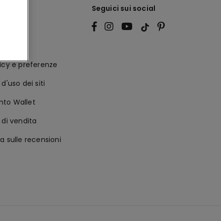
le
Seguici sui social
licy
ità
icy e preferenze
d'uso dei siti
to Wallet
 di vendita
a sulle recensioni