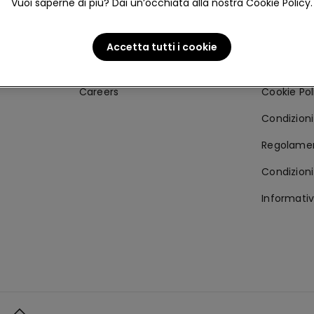
Vuoi saperne di più? Dai un’occhiata alla nostra Cookie Policy.
Corporate
Area lega
Company Info
Privacy Po
Accetta tutti i cookie
Franchising
Accessibil
Careers
Cookie Pol
Condizioni 
Regolamen
Condizioni
Informativ
o