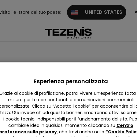
UNITED STATES
Visita l'e-store del tuo paese:
ategory.not.currently.a
Esperienza personalizzata
Grazie ai cookie di profilazione, potrai vivere un’esperienza fatta
misura per te con contenuti e comunicazioni commerciali
personalizzate. Clicca su “Accetta i cookie” per acconsentire al l
Trova negozio
tilizzo! Se invece chiudi questo banner, rimarranno attivi solam
i cookie tecnici indispensabili per il funzionamento del sito. Puo
cambiare idea in qualsiasi momento cliccando su
Centro
preferenze sulla privacy
, che trovi anche nella
“Cookie Polic