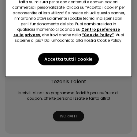
Acquista in modo facile e veloce, dove e quando vuoi!
fatta su misura per te con contenuti e comunicazioni
commerciali personalizzate. Clicca su “Accetta i cookie” per
acconsentire al loro utilizzo! Se invece chiudi questo banner,
rimarranno attivi solamente i cookie tecnici indispensabili
per il funzionamento del sito. Puoi cambiare idea in
qualsiasi momento cliccando su
Centro preferenze
sulla privacy
, che trovi anche nella
“Cookie Policy”
. Vuoi
saperne di più? Dai un’occhiata alla nostra Cookie Policy.
Acquisti facili e
Ultime tendenze
Promozioni
Extra punti con
veloci
a portata di click
esclusive
giochi e missioni
Accetta tutti i cookie
Tezenis Talent
Iscriviti al nostro programma fedeltà per usufruire di
coupon, offerte personalizzate e tanto altro!
ISCRIVITI