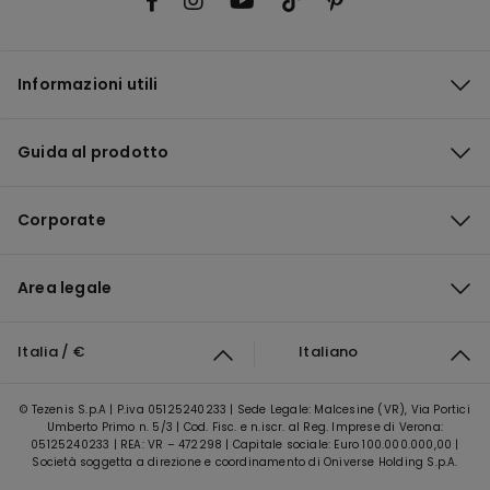
Informazioni utili
Guida al prodotto
Corporate
Area legale
Italia / €
Italiano
© Tezenis S.p.A | P.iva 05125240233 | Sede Legale: Malcesine (VR), Via Portici
Umberto Primo n. 5/3 | Cod. Fisc. e n.iscr. al Reg. Imprese di Verona:
05125240233 | REA: VR – 472298 | Capitale sociale: Euro 100.000.000,00 |
Società soggetta a direzione e coordinamento di Oniverse Holding S.p.A.