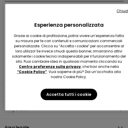
Chiud
Trova negozio
Esperienza personalizzata
Grazie ai cookie di profilazione, potrai vivere un’esperienza fatta
su misura per te con contenuti e comunicazioni commerciali
personalizzate. Clicca su “Accetta i cookie” per acconsentire al
loro utilizzo! Se invece chiudi questo banner, rimarranno attivi
solamente i cookie tecnici indispensabili per il funzionamento del
sito. Puoi cambiare idea in qualsiasi momento cliccando su
Centro preferenze sulla privacy
, che trovi anche nella
“Cookie Policy”
. Vuoi saperne di più? Dai un’occhiata alla
Informazioni utili
nostra Cookie Policy.
Guida al prodotto
Accetta tutti i cookie
Corporate
Area legale