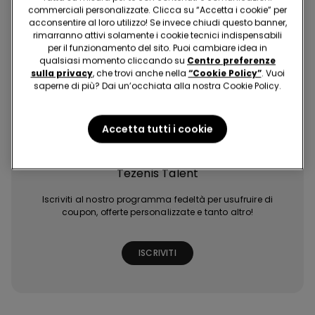
commerciali personalizzate. Clicca su “Accetta i cookie” per
acconsentire al loro utilizzo! Se invece chiudi questo banner,
rimarranno attivi solamente i cookie tecnici indispensabili
per il funzionamento del sito. Puoi cambiare idea in
qualsiasi momento cliccando su
Centro preferenze
sulla privacy
, che trovi anche nella
“Cookie Policy”
. Vuoi
saperne di più? Dai un’occhiata alla nostra Cookie Policy.
Acquisti facili e
Ultime tendenze
Promozioni
Extra punti con
veloci
a portata di click
esclusive
giochi e missioni
Accetta tutti i cookie
Tezenis Talent
Iscriviti al nostro programma fedeltà per usufruire di
coupon, offerte personalizzate e tanto altro!
ISCRIVITI