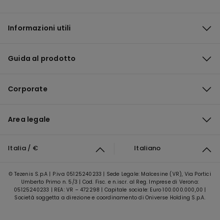
Informazioni utili
Guida al prodotto
Corporate
Area legale
Italia / €
Italiano
© Tezenis S.p.A | P.iva 05125240233 | Sede Legale: Malcesine (VR), Via Portici
Umberto Primo n. 5/3 | Cod. Fisc. e n.iscr. al Reg. Imprese di Verona:
05125240233 | REA: VR – 472298 | Capitale sociale: Euro 100.000.000,00 |
Società soggetta a direzione e coordinamento di Oniverse Holding S.p.A.