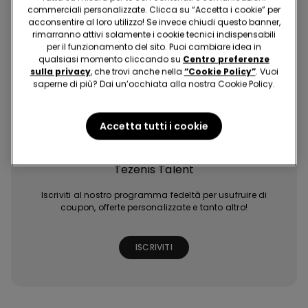
commerciali personalizzate. Clicca su “Accetta i cookie” per
acconsentire al loro utilizzo! Se invece chiudi questo banner,
rimarranno attivi solamente i cookie tecnici indispensabili
per il funzionamento del sito. Puoi cambiare idea in
qualsiasi momento cliccando su
Centro preferenze
sulla privacy
, che trovi anche nella
“Cookie Policy”
. Vuoi
saperne di più? Dai un’occhiata alla nostra Cookie Policy.
Acquisti facili e
Ultime tendenze
Promozioni
Extra punti con
veloci
a portata di click
esclusive
giochi e missioni
Accetta tutti i cookie
Tezenis Talent
Iscriviti al nostro programma fedeltà per usufruire di
coupon, offerte personalizzate e tanto altro!
ISCRIVITI