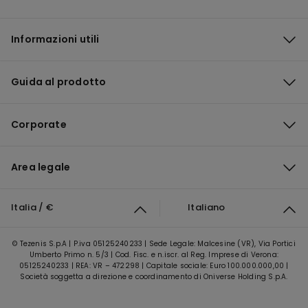
Informazioni utili
Guida al prodotto
Corporate
Area legale
Italia / €
Italiano
© Tezenis S.p.A | P.iva 05125240233 | Sede Legale: Malcesine (VR), Via Portici
Umberto Primo n. 5/3 | Cod. Fisc. e n.iscr. al Reg. Imprese di Verona:
05125240233 | REA: VR – 472298 | Capitale sociale: Euro 100.000.000,00 |
Società soggetta a direzione e coordinamento di Oniverse Holding S.p.A.