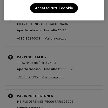
Accetta tutti i cookie
CRETEIL SC CRETEIL SOLEIL
101 AV DU GENERAL DE GAULLE 94012
Aperto adesso
fino alle
20:30
+330180240038
Vai al negozio
PARIS SC ITALIE 2
30, Avenue de l'Italie 75013
Aperto adesso
fino alle
20:00
+33181695325
Vai al negozio
PARIS RUE DE RENNES
143 RUE DE RENNES 75006 PARIS 75006
Chiuso adesso