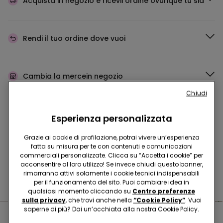
Acquista in negozio e ricevi
l’ordine ovunque tu sia
Rendi il tuo ordine
dove vuoi
Cambia la merce
in negozio
Chiudi
Programma Fedeltà
TEZENIS TALENT
Esperienza personalizzata
Grazie ai cookie di profilazione, potrai vivere un’esperienza
fatta su misura per te con contenuti e comunicazioni
commerciali personalizzate. Clicca su “Accetta i cookie” per
Hai domande sulle misure di sicurezza nei nostri store?
acconsentire al loro utilizzo! Se invece chiudi questo banner,
rimarranno attivi solamente i cookie tecnici indispensabili
Leggi le nostre FAQ
per il funzionamento del sito. Puoi cambiare idea in
qualsiasi momento cliccando su
Centro preferenze
sulla privacy
, che trovi anche nella
“Cookie Policy”
. Vuoi
saperne di più? Dai un’occhiata alla nostra Cookie Policy.
Negozi nelle vicinanze