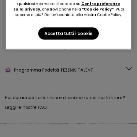
Acquista in negozio e ricevi
l’ordine ovunque tu sia
qualsiasi momento cliccando su
Centro preferenze
sulla privacy
, che trovi anche nella
“Cookie Policy”
. Vuoi
saperne di più? Dai un’occhiata alla nostra Cookie Policy.
Rendi il tuo ordine
dove vuoi
Accetta tutti i cookie
Cambia la merce
in negozio
Programma Fedeltà
TEZENIS TALENT
Hai domande sulle misure di sicurezza nei nostri store?
Leggi le nostre FAQ