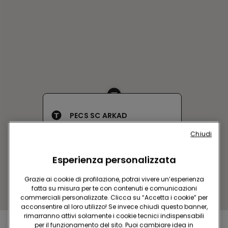
PECS SC ARKAD
Bajcsy-Zsilinszky utca 11.
Chiudi
Chiuso adesso
riapre alle
09:00
Esperienza personalizzata
Ottieni indicazioni
Grazie ai cookie di profilazione, potrai vivere un’esperienza
fatta su misura per te con contenuti e comunicazioni
commerciali personalizzate. Clicca su “Accetta i cookie” per
acconsentire al loro utilizzo! Se invece chiudi questo banner,
rimarranno attivi solamente i cookie tecnici indispensabili
per il funzionamento del sito. Puoi cambiare idea in