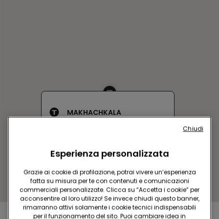
MAKHACHKALA
YARAGSKOGO 55
Chiudi
Yaragskogo 55
Aperto adesso
fino alle
21:00
Esperienza personalizzata
Ottieni indicazioni
Grazie ai cookie di profilazione, potrai vivere un’esperienza
fatta su misura per te con contenuti e comunicazioni
commerciali personalizzate. Clicca su “Accetta i cookie” per
acconsentire al loro utilizzo! Se invece chiudi questo banner,
rimarranno attivi solamente i cookie tecnici indispensabili
per il funzionamento del sito. Puoi cambiare idea in