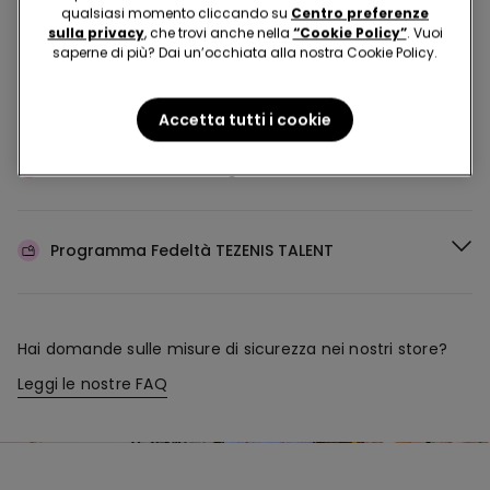
Acquista in negozio e ricevi
l’ordine ovunque tu sia
qualsiasi momento cliccando su
Centro preferenze
sulla privacy
, che trovi anche nella
“Cookie Policy”
. Vuoi
saperne di più? Dai un’occhiata alla nostra Cookie Policy.
Rendi il tuo ordine
dove vuoi
Accetta tutti i cookie
Cambia la merce
in negozio
Programma Fedeltà
TEZENIS TALENT
Hai domande sulle misure di sicurezza nei nostri store?
Leggi le nostre FAQ