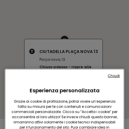
CIUTADELLA PLAÇA NOVA 13
Plaça nova, 13
Chiuso adesso
riapre alle
10:00
Chiudi
Ottieni indicazioni
Esperienza personalizzata
Grazie ai cookie di profilazione, potrai vivere un’esperienza
fatta su misura per te con contenuti e comunicazioni
commerciali personalizzate. Clicca su “Accetta i cookie” per
acconsentire al loro utilizzo! Se invece chiudi questo banner,
rimarranno attivi solamente i cookie tecnici indispensabili
per il funzionamento del sito. Puoi cambiare idea in