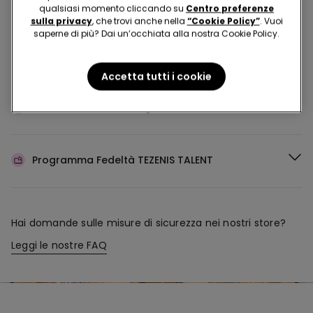
Acquista in negozio e ricevi
l’ordine ovunque tu sia
qualsiasi momento cliccando su
Centro preferenze
sulla privacy
, che trovi anche nella
“Cookie Policy”
. Vuoi
saperne di più? Dai un’occhiata alla nostra Cookie Policy.
Rendi il tuo ordine
dove vuoi
Accetta tutti i cookie
Cambia la merce
in negozio
Programma Fedeltà
TEZENIS TALENT
Hai domande sulle misure di sicurezza nei nostri store?
Leggi le nostre FAQ