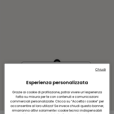
Chiudi
SAN SEBASTIAN SC
GARBERA
Esperienza personalizzata
TRAVESIA DE GARBERA 1 LOCAL
105
Grazie ai cookie di profilazione, potrai vivere un’esperienza
Chiuso adesso
riapre alle
fatta su misura per te con contenuti e comunicazioni
10:00
commerciali personalizzate. Clicca su “Accetta i cookie” per
acconsentire al loro utilizzo! Se invece chiudi questo banner,
Ottieni indicazioni
rimarranno attivi solamente i cookie tecnici indispensabili