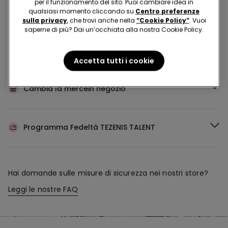
per il funzionamento del sito. Puoi cambiare idea in
Acquista in negozio e ricevi
l’ordine ovunque tu sia
qualsiasi momento cliccando su
Centro preferenze
sulla privacy
, che trovi anche nella
“Cookie Policy”
. Vuoi
saperne di più? Dai un’occhiata alla nostra Cookie Policy.
Rendi il tuo ordine
dove vuoi
Accetta tutti i cookie
Cambia la merce
in negozio
Programma Fedeltà
TEZENIS TALENT
Hai domande sulle misure di sicurezza nei nostri store?
Leggi le nostre FAQ