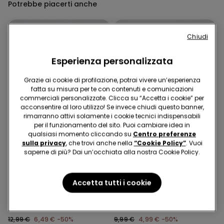
Potrebbe piacerti anche
Chiudi
Esperienza personalizzata
Grazie ai cookie di profilazione, potrai vivere un’esperienza
fatta su misura per te con contenuti e comunicazioni
commerciali personalizzate. Clicca su “Accetta i cookie” per
acconsentire al loro utilizzo! Se invece chiudi questo banner,
rimarranno attivi solamente i cookie tecnici indispensabili
per il funzionamento del sito. Puoi cambiare idea in
qualsiasi momento cliccando su
Centro preferenze
sulla privacy
, che trovi anche nella
“Cookie Policy”
. Vuoi
saperne di più? Dai un’occhiata alla nostra Cookie Policy.
-50%
-50%
Accetta tutti i cookie
3 Colori
2 Colori
Body con Spalline Sottili in
Body Spalline Sottili in
Microfibra
Cotone a Costine
12,99 €
6,49 €
-50%
9,99 €
4,99 €
-50%