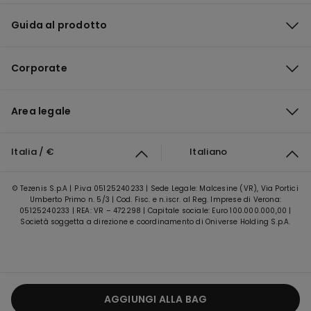
Guida al prodotto
Corporate
Area legale
Italia / €
Italiano
© Tezenis S.p.A | P.iva 05125240233 | Sede Legale: Malcesine (VR), Via Portici
Umberto Primo n. 5/3 | Cod. Fisc. e n.iscr. al Reg. Imprese di Verona:
05125240233 | REA: VR – 472298 | Capitale sociale: Euro 100.000.000,00 |
Società soggetta a direzione e coordinamento di Oniverse Holding S.p.A.
AGGIUNGI ALLA BAG