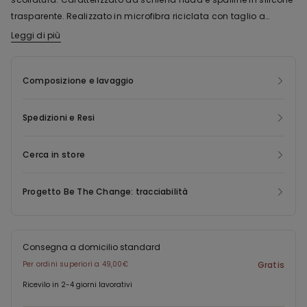
trasparente. Realizzato in microfibra riciclata con taglio a
perizoma sul retro, il body push up presenta cuciture invisibili.
Leggi di più
Ideale per sostegno ottimale e comfort anche con scollature
profonde o abiti schiena nuda. Questo capo contiene nylon
Composizione e lavaggio
riciclato Econyl ®, rigenerato a partire da rifiuti di produzione pre
consumer, reti da pesca e tappeti. Econyl ® ha le identiche
caratteristiche del nylon originale, ma può essere riciclato e
Spedizioni e Resi
rimodellato all’infinito, permettendo di risparmiare energia,
emissioni e ridando vita a rifiuti altrimenti destinati allo
Cerca in store
smaltimento.
Progetto Be The Change: tracciabilità
Consegna a domicilio standard
Per ordini superiori a 49,00€
Gratis
Ricevilo in 2-4 giorni lavorativi