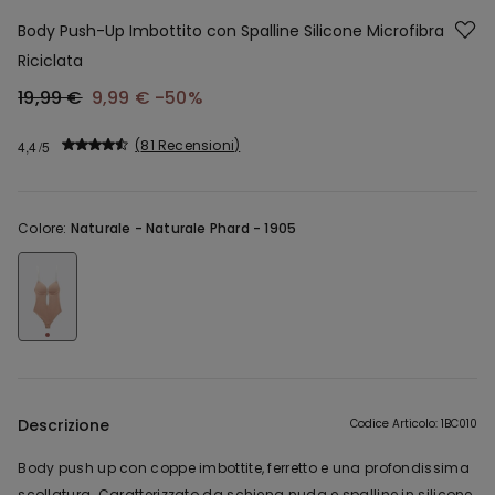
Body Push-Up Imbottito con Spalline Silicone Microfibra
Riciclata
19,99 €
9,99 €
-50%
81 Recensioni
4,4
Colore:
Naturale -
Naturale Phard - 1905
Descrizione
Codice Articolo: 1BC010
Body push up con coppe imbottite, ferretto e una profondissima
scollatura. Caratterizzato da schiena nuda e spalline in silicone