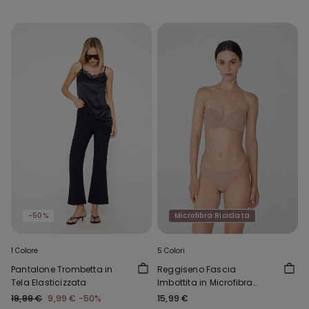
-50%
Microfibra Riciclata
1 Colore
5 Colori
Pantalone Trombetta in
Reggiseno Fascia
Tela Elasticizzata
Imbottita in Microfibra
Riciclata New York
19,99 €
9,99 €
-50%
15,99 €