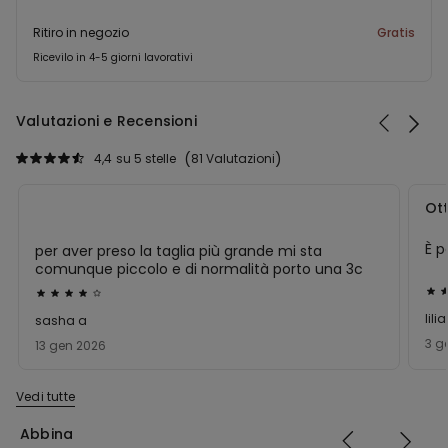
Ritiro in negozio
Gratis
Ricevilo in 4-5 giorni lavorativi
Valutazioni e Recensioni
4,4
su 5 stelle
81 Valutazioni
Ot
È p
per aver preso la taglia più grande mi sta
comunque piccolo e di normalità porto una 3c
Val
Valutato
5
4
lili
sasha a
su
su
3 g
13 gen 2026
5
5
Vedi tutte
Abbina