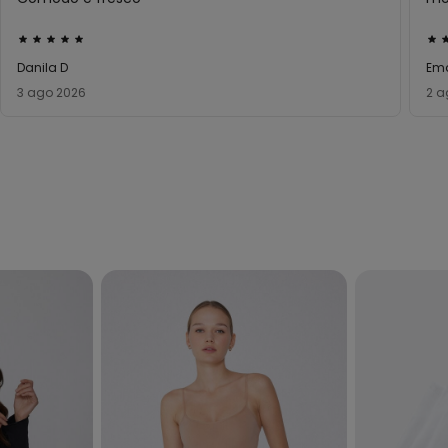
Valutato
Val
5
5
Danila D
Em
su
su
3 ago 2026
2 a
5
5