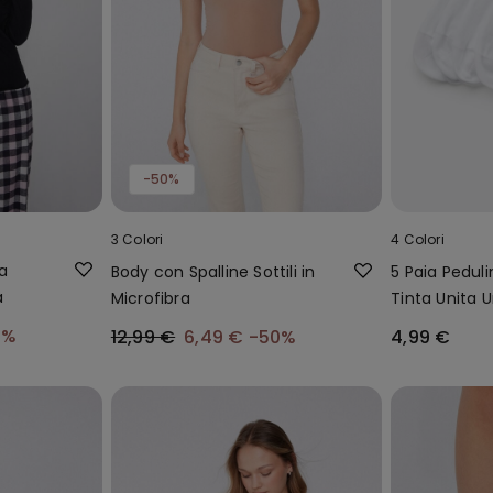
-50%
3 Colori
4 Colori
a
Body con Spalline Sottili in
5 Paia Peduli
a
Microfibra
Tinta Unita U
0%
12,99 €
6,49 €
-50%
4,99 €