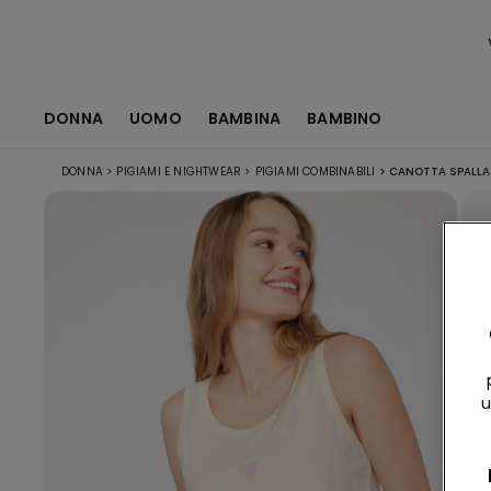
DONNA
UOMO
BAMBINA
BAMBINO
DONNA
>
PIGIAMI E NIGHTWEAR
>
PIGIAMI COMBINABILI
>
CANOTTA SPALLA 
u