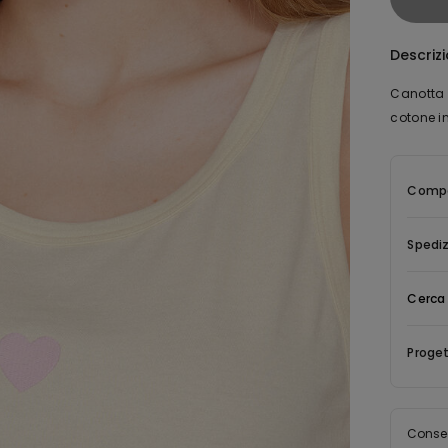
Descriz
Canotta c
cotone in
Compo
Spediz
Cerca 
Proget
Conse