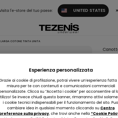
UNITED STATES
Visita l'e-store del tuo paese:
LARGA COTONE TINTA UNITA
Canott
Spalla
Larga
Esperienza personalizzata
Coton
Tinta
Grazie ai cookie di profilazione, potrai vivere un’esperienza fatta
Unita
misura per te con contenuti e comunicazioni commerciali
personalizzate. Clicca su “Accetta i cookie” per acconsentire al l
tilizzo! Se invece chiudi questo banner, rimarranno attivi solam
4,8
i cookie tecnici indispensabili per il funzionamento del sito. Puo
cambiare idea in qualsiasi momento cliccando su
Centro
preferenze sulla privacy
, che trovi anche nella
“Cookie Polic
Colore: