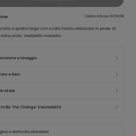
ione
Codice Articolo: 1GT2109B
orta a spalla larga con scollo tondo, realizzata in jersey di
 tinta unita. Vestibilità morbida.
sizione e lavaggio
ioni e Resi
in store
to Be The Change: tracciabilità
gna a domicilio standard