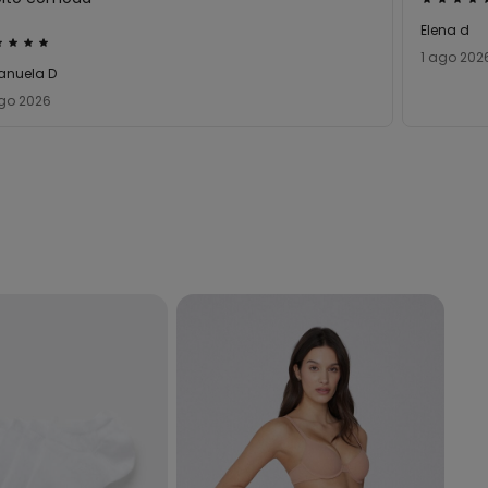
Valutato
5
Elena d
utato
su
1 ago 202
5
anuela D
go 2026