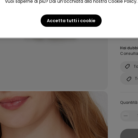
Vuoi saperne di più? Dai un’occhiata alla nostra Cookie Policy.
Accetta tutti i cookie
Taglia:
A
S
Hai dubbi
Consulta 
Ta
T
Quantità