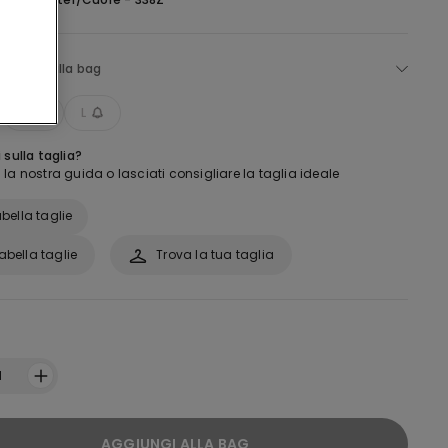
ggiungi alla bag
M
L
 sulla taglia?
la nostra guida o lasciati consigliare la taglia ideale
bella taglie
abella taglie
Trova la tua taglia
:
1
AGGIUNGI ALLA BAG