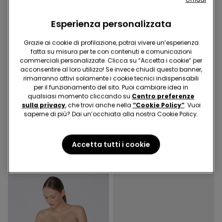
Esperienza personalizzata
Grazie ai cookie di profilazione, potrai vivere un’esperienza
fatta su misura per te con contenuti e comunicazioni
commerciali personalizzate. Clicca su “Accetta i cookie” per
acconsentire al loro utilizzo! Se invece chiudi questo banner,
-50%
rimarranno attivi solamente i cookie tecnici indispensabili
-50%
5 articoli al -70%
per il funzionamento del sito. Puoi cambiare idea in
qualsiasi momento cliccando su
Centro preferenze
sulla privacy
, che trovi anche nella
“Cookie Policy”
. Vuoi
1 Colore
3 Colori
saperne di più? Dai un’occhiata alla nostra Cookie Policy.
Pantalone Trombetta in
Jeans Skinny Bimba
Tela Elasticizzata
19,99 €
9,99 €
-50%
19,99 €
9,99 €
-50%
Accetta tutti i cookie