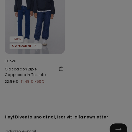
-50%
5 articoli al -70%
3 Colori
Giacca con Zip e
Cappuccio in Tessuto
Tecnico Bimbi Unisex
22,99 €
11,49 €
-50%
Hey! Diventa uno di noi, iscriviti alla newsletter