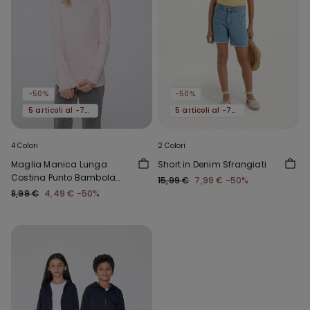
-50%
-50%
5 articoli al -70%
5 articoli al -70%
4 Colori
2 Colori
Maglia Manica Lunga
Short in Denim Sfrangiati
Costina Punto Bambola
15,99 €
7,99 €
-50%
Girocollo Bimba
8,99 €
4,49 €
-50%