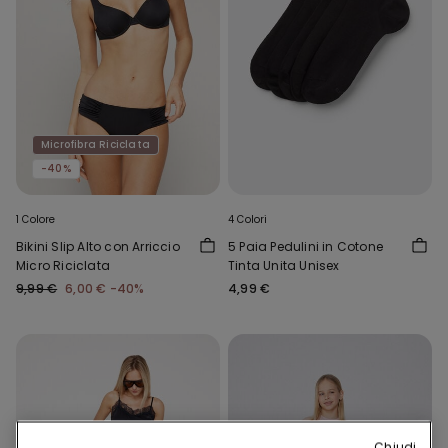
Microfibra Riciclata
-40%
1 Colore
4 Colori
Bikini Slip Alto con Arriccio
5 Paia Pedulini in Cotone
Micro Riciclata
Tinta Unita Unisex
9,99 €
6,00 €
-40%
4,99 €
Chiudi