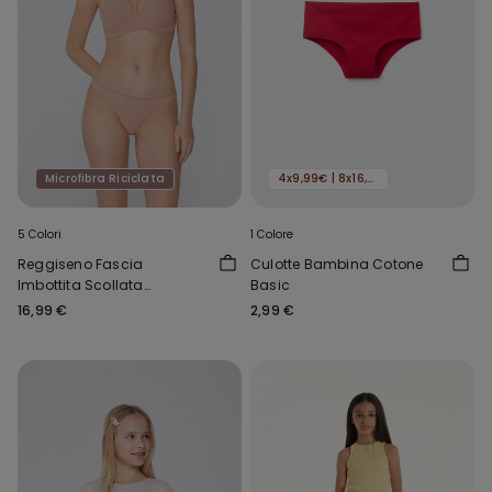
Microfibra Riciclata
4x9,99€ | 8x16,99€
5 Colori
1 Colore
Reggiseno Fascia
Culotte Bambina Cotone
Imbottita Scollata
Basic
Microfibra Riciclata
16,99 €
2,99 €