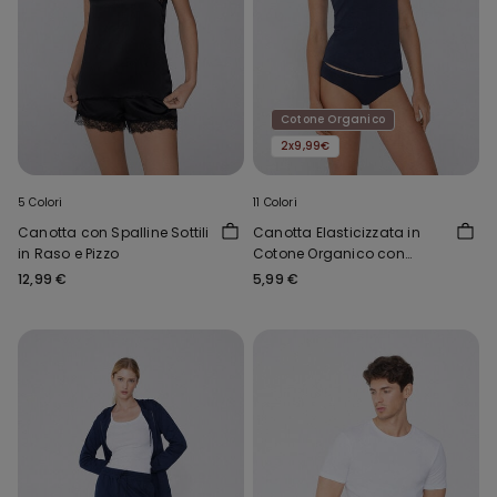
Cotone Organico
2x9,99€
5 Colori
11 Colori
Canotta con Spalline Sottili
Canotta Elasticizzata in
in Raso e Pizzo
Cotone Organico con
Scollo Tondo
12,99 €
5,99 €