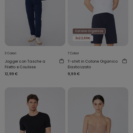
Cotone Organico
3x22,99€
3 Colori
7 Colori
Jogger con Tasche a
T-shirt in Cotone Organico
Filetto e Coulisse
Elasticizzato
12,99 €
9,99 €