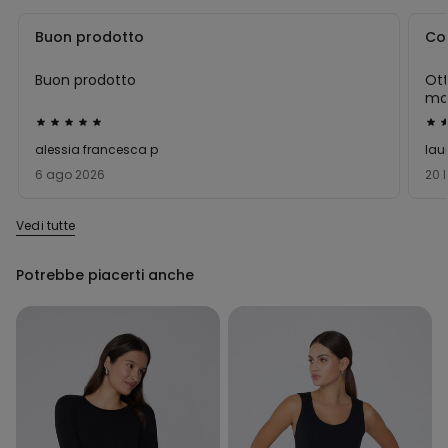
Buon prodotto
Co
Buon prodotto
Ott
mor
piz
Valutato
Val
5
5
alessia francesca p
lau
su
su
6 ago 2026
20 
5
5
Vedi tutte
Potrebbe piacerti anche