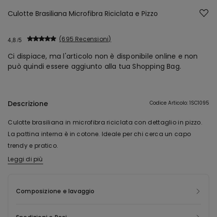
Culotte Brasiliana Microfibra Riciclata e Pizzo
695 Recensioni
4,8
Ci dispiace, ma l'articolo non è disponibile online e non
può quindi essere aggiunto alla tua Shopping Bag.
Descrizione
Codice Articolo: 1SC1095
Culotte brasiliana in microfibra riciclata con dettaglio in pizzo.
La pattina interna è in cotone. Ideale per chi cerca un capo
trendy e pratico.
Leggi di più
Questo capo contiene nylon riciclato Econyl ®, rigenerato a
partire da rifiuti di produzione pre consumer, reti da pesca e
tappeti. Econyl ® ha le identiche caratteristiche del nylon
Composizione e lavaggio
originale, ma può essere riciclato e rimodellato all’infinito,
permettendo di risparmiare energia, emissioni e ridando vita a