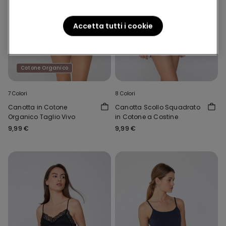
Accetta tutti i cookie
Cotone Organico
7 Colori
8 Colori
Canotta in Cotone
Canotta Scollo Squadrato
Organico Taglio Vivo
in Cotone a Costine
9,99 €
9,99 €