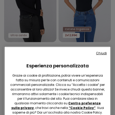
Cotone Organico
Ultra caldo
2x12,99€
3 Colori
4 Colori
Chiudi
Maglia Girocollo Cotone e
Canotta in Cotone
Modal Termico
Organico Spalla Larga
Esperienza personalizzata
Scollo Stondato
12,99 €
7,99 €
Grazie ai cookie di profilazione, potrai vivere un’esperienza
fatta su misura per te con contenuti e comunicazioni
commerciali personalizzate. Clicca su “Accetta i cookie” per
acconsentire al loro utilizzo! Se invece chiudi questo banner,
rimarranno attivi solamente i cookie tecnici indispensabili
per il funzionamento del sito. Puoi cambiare idea in
qualsiasi momento cliccando su
Centro preferenze
sulla privacy
, che trovi anche nella
“Cookie Policy”
. Vuoi
saperne di più? Dai un’occhiata alla nostra Cookie Policy.