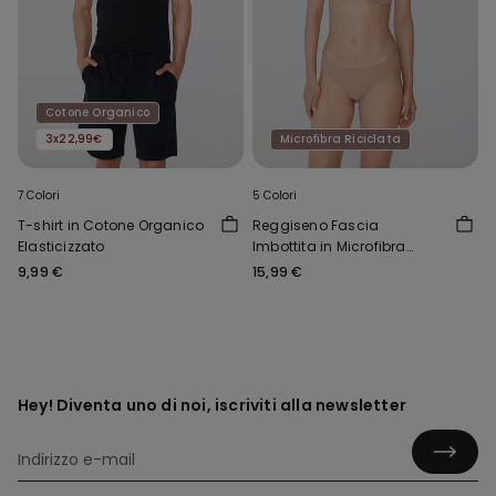
Cotone Organico
3x22,99€
Microfibra Riciclata
7 Colori
5 Colori
T-shirt in Cotone Organico
Reggiseno Fascia
Elasticizzato
Imbottita in Microfibra
Riciclata New York
9,99 €
15,99 €
Hey! Diventa uno di noi, iscriviti alla newsletter