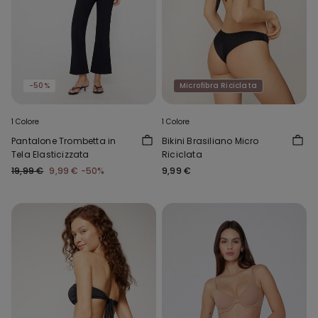
-50%
Microfibra Riciclata
1 Colore
1 Colore
Pantalone Trombetta in
Bikini Brasiliano Micro
Tela Elasticizzata
Riciclata
19,99 €
9,99 €
-50%
9,99 €