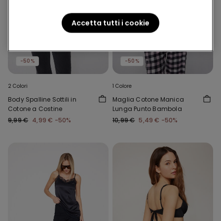
Accetta tutti i cookie
-50%
-50%
2 Colori
1 Colore
Body Spalline Sottili in
Maglia Cotone Manica
Cotone a Costine
Lunga Punto Bambola
9,99 €
4,99 €
-50%
10,99 €
5,49 €
-50%