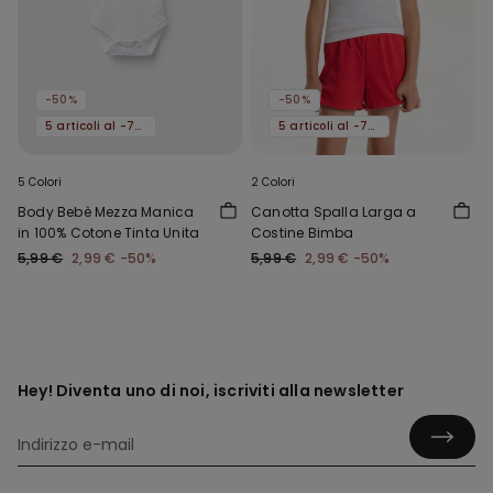
-50%
-50%
5 articoli al -70%
5 articoli al -70%
5 Colori
2 Colori
Body Bebè Mezza Manica
Canotta Spalla Larga a
in 100% Cotone Tinta Unita
Costine Bimba
5,99 €
2,99 €
-50%
5,99 €
2,99 €
-50%
Hey! Diventa uno di noi, iscriviti alla newsletter