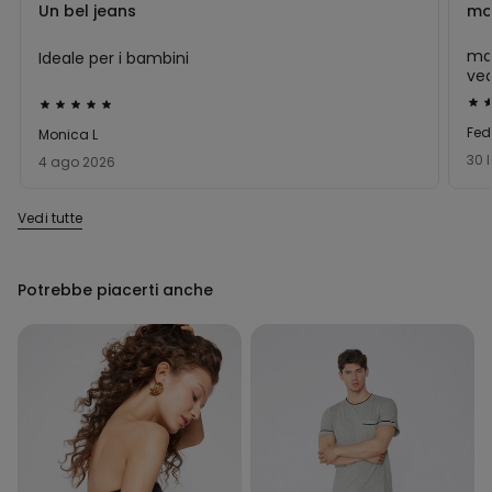
Un bel jeans
mor
mat
Ideale per i bambini
ved
tut
Val
Valutato
4
5
Fed
Monica L
su
su
30 
4 ago 2026
5
5
Vedi tutte
Potrebbe piacerti anche