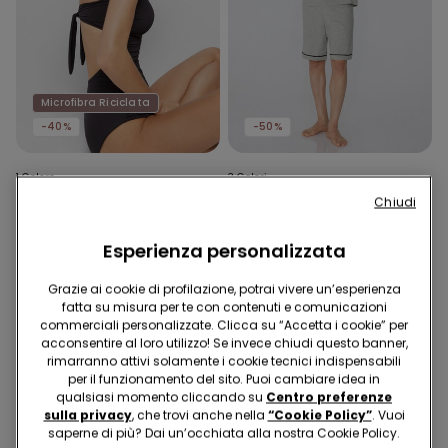
Microfibra Riciclata
-40%
-50%
1 Colore
3 Colori
Chiudi
Costume Intero Fascia con
Pigiama Corto Basic Piping
Arriccio Micro Riciclata
in Cotone con Taschino
Esperienza personalizzata
19,99 €
12,00 €
-40%
16,99 €
8,49 €
-50%
Grazie ai cookie di profilazione, potrai vivere un’esperienza
fatta su misura per te con contenuti e comunicazioni
commerciali personalizzate. Clicca su “Accetta i cookie” per
acconsentire al loro utilizzo! Se invece chiudi questo banner,
rimarranno attivi solamente i cookie tecnici indispensabili
per il funzionamento del sito. Puoi cambiare idea in
qualsiasi momento cliccando su
Centro preferenze
sulla privacy
, che trovi anche nella
“Cookie Policy”
. Vuoi
saperne di più? Dai un’occhiata alla nostra Cookie Policy.