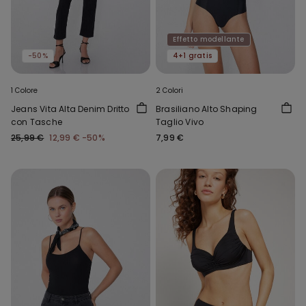
Effetto modellante
-50%
4+1 gratis
1 Colore
2 Colori
Jeans Vita Alta Denim Dritto
Brasiliano Alto Shaping
con Tasche
Taglio Vivo
25,99 €
12,99 €
-50%
7,99 €