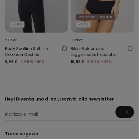
Microfibra Riciclata
-50%
-47%
2 Colori
1 Colore
Body Spalline Sottili in
Bikini Balconcino
Cotone a Costine
Leggermente Imbottito
Arriccio Riciclato
9,99 €
4,99 €
-50%
16,99 €
9,00 €
-47%
Hey! Diventa uno di noi, iscriviti alla newsletter
Trova negozio