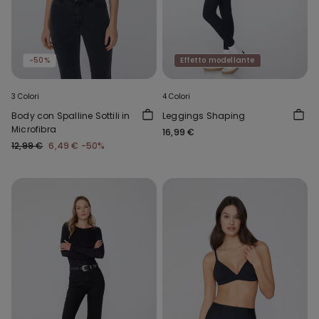
-50%
Effetto modellante
3 Colori
4 Colori
Body con Spalline Sottili in
Leggings Shaping
Microfibra
16,99 €
12,99 €
6,49 €
-50%