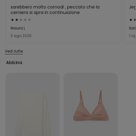
sarebbero molto comodi , peccato che la
Jeg
cerniera si apra in continuazione
Valutato
Val
2
4
Maura L
Ilar
su
su
3 ago 2026
1 a
5
5
Vedi tutte
Abbina