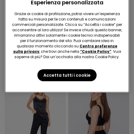
Esperienza personalizzata
Grazie ai cookie di profilazione, potrai vivere un’esperienza
fatta su misura per te con contenuti e comunicazioni
commerciali personalizzate. Clicca su “Accetta i cookie” per
-50%
-50%
acconsentire al loro utilizzo! Se invece chiudi questo banner,
rimarranno attivi solamente i cookie tecnici indispensabili
per il funzionamento del sito. Puoi cambiare idea in
4 Colori
1 Colore
qualsiasi momento cliccando su
Centro preferenze
Jeggings Vita Alta Effetto
Leggings in Tela
sulla privacy
, che trovi anche nella
“Cookie Policy”
. Vuoi
Push-Up
Elasticizzata
saperne di più? Dai un’occhiata alla nostra Cookie Policy.
19,99 €
9,99 €
-50%
16,99 €
8,49 €
-50%
Accetta tutti i cookie