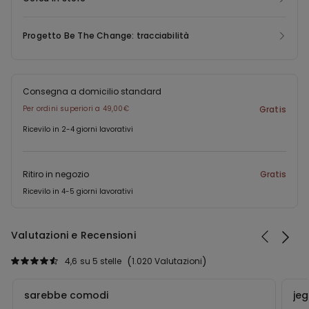
Progetto Be The Change: tracciabilità
Consegna a domicilio standard
Per ordini superiori a 49,00€
Gratis
Ricevilo in 2-4 giorni lavorativi
Ritiro in negozio
Gratis
Ricevilo in 4-5 giorni lavorativi
Valutazioni e Recensioni
4,6
su 5 stelle
1.020 Valutazioni
sarebbe comodi
je